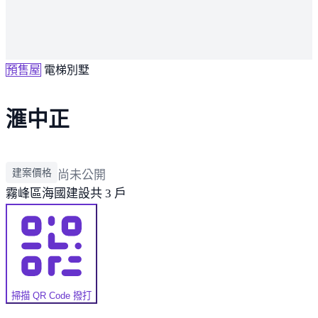
預售屋
電梯別墅
滙中正
建案價格
尚未公開
霧峰區
海國建設
共 3 戶
掃描 QR Code 撥打