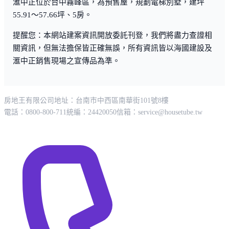
滙中正位於台中霧峰區，為預售屋，規劃電梯別墅，建坪
55.91～57.66坪、5房。
提醒您：本網站建案資訊開放委託刊登，我們將盡力查證相
關資訊，但無法擔保皆正確無誤，所有資訊皆以海國建設及
滙中正銷售現場之宣傳品為準。
房地王有限公司
地址：台南市中西區南華街101號8樓
電話：0800-800-711
統編：24420050
信箱：
service@housetube.tw