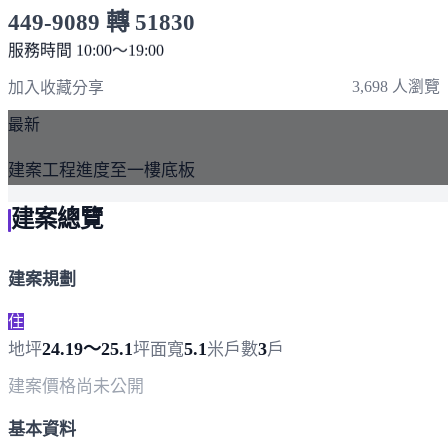
449-9089 轉 51830
服務時間 10:00～19:00
點擊上方掃描 QR Code 可快速撥打
3,698 人瀏覽
加入收藏
分享
最新
建案工程進度至一樓底板
建案總覽
建案規劃
住
24.19～25.1
5.1
3
地坪
坪
面寬
米
戶數
戶
建案價格
尚未公開
基本資料