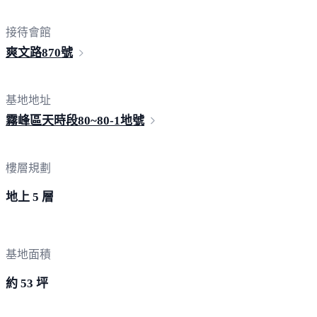
接待會館
爽文路
870號
基地地址
霧峰區天時段80~
80-1地號
樓層規劃
地上 5 層
基地面積
約 53 坪