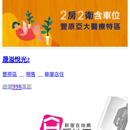
晟溢悅光2
豐原區
｜
預售
｜
華廈店住
998
總價
萬起