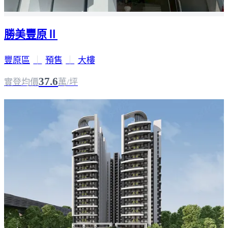
勝美豐原Ⅱ
豐原區
｜
預售
｜
大樓
37.6
實登均價
萬/坪