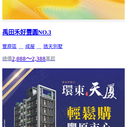
禹田禾好豐圓NO.3
豐原區
｜
成屋
｜
透天別墅
2,088～2,388
總價
萬起