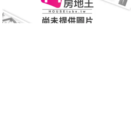
澔宇築樂
豐原區
｜
預推案
｜
大樓
39.8
實登均價
萬/坪
重新載入
載入失敗，請再試一次