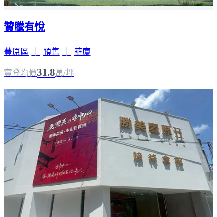
贊騰有悅
豐原區
｜
預售
｜
華廈
31.8
實登均價
萬/坪