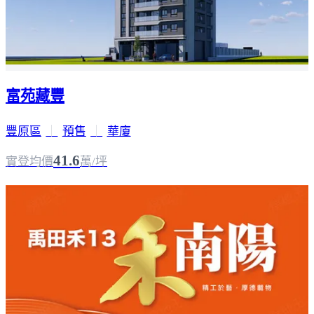
富苑藏豐
豐原區
｜
預售
｜
華廈
41.6
實登均價
萬/坪