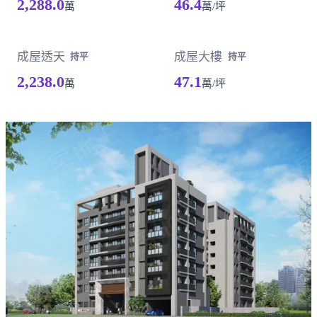
2,288.0
46.4
萬
萬/坪
成屋透天
成屋大樓
持平
持平
2,238.0
47.1
萬
萬/坪
載入失敗，請重新整理