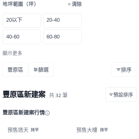
清除
地坪範圍（坪）
20以下
20-40
40-60
60-80
顯示更多
豐原區
篩選
排序
豐原區新建案
預設排序
共
32
筆
豐原區新建案行情
預售透天
預售大樓
持平
持平