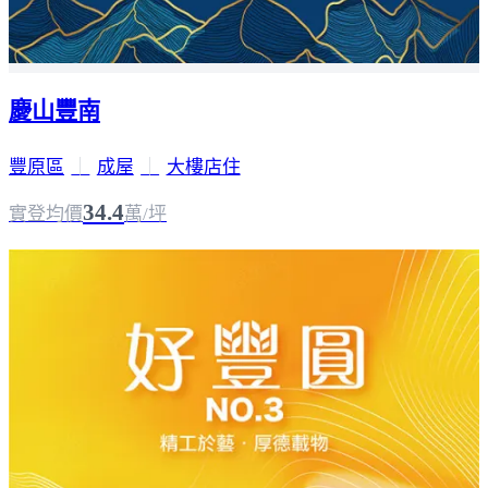
慶山豐南
豐原區
｜
成屋
｜
大樓店住
34.4
實登均價
萬/坪