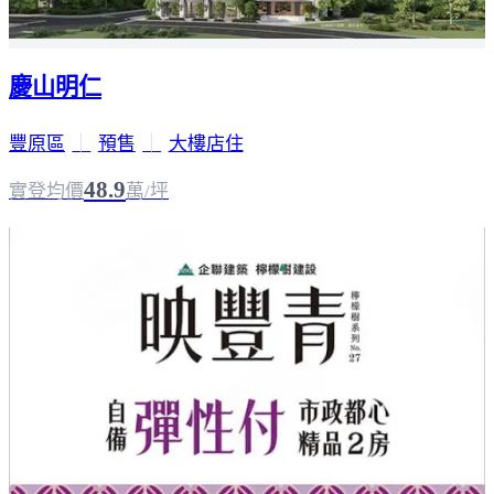
慶山明仁
豐原區
｜
預售
｜
大樓店住
48.9
實登均價
萬/坪