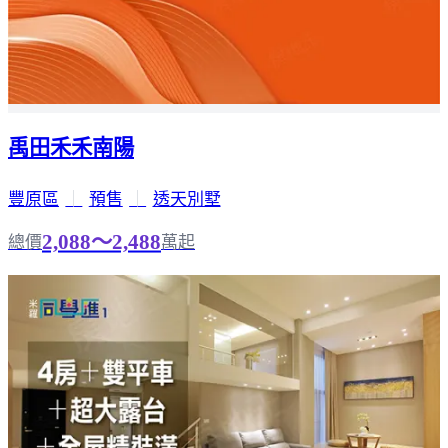
禹田禾禾南陽
豐原區
｜
預售
｜
透天別墅
2,088～2,488
總價
萬起