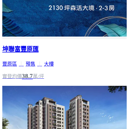
坤聯富豐原匯
豐原區
｜
預售
｜
大樓
38.7
實登均價
萬/坪