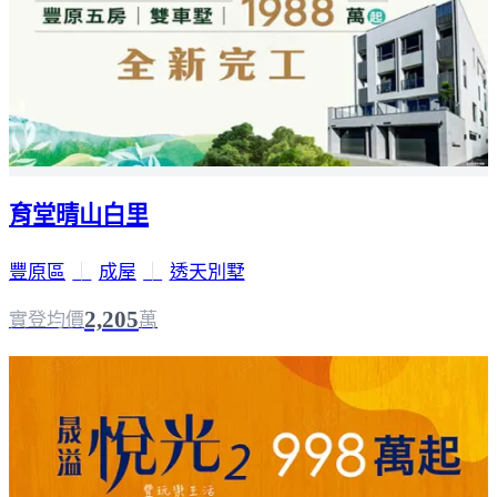
育堂晴山白里
豐原區
｜
成屋
｜
透天別墅
2,205
實登均價
萬