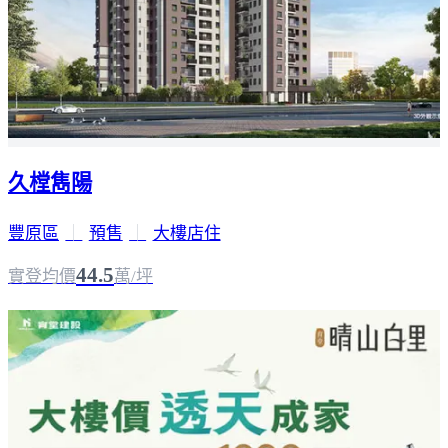
久樘雋陽
豐原區
｜
預售
｜
大樓店住
44.5
實登均價
萬/坪