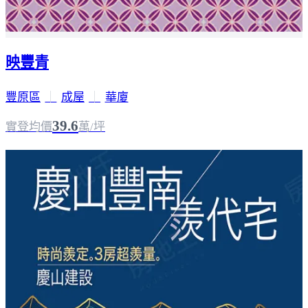
映豐青
豐原區
｜
成屋
｜
華廈
39.6
實登均價
萬/坪