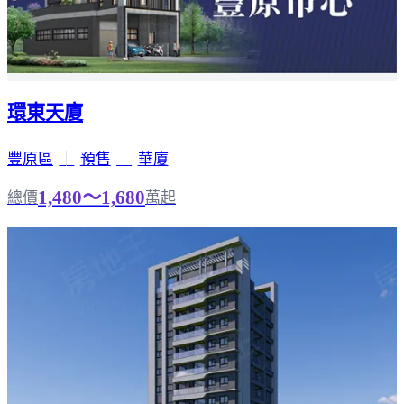
環東天廈
豐原區
｜
預售
｜
華廈
1,480～1,680
總價
萬起