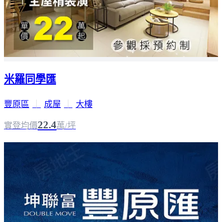
米羅同學匯
豐原區
｜
成屋
｜
大樓
22.4
實登均價
萬/坪