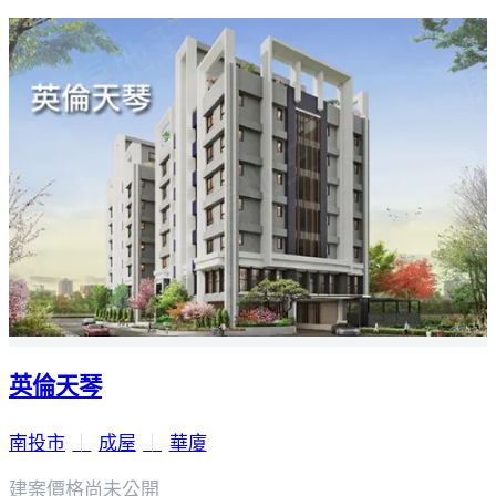
英倫天琴
南投市
｜
成屋
｜
華廈
建案價格
尚未公開