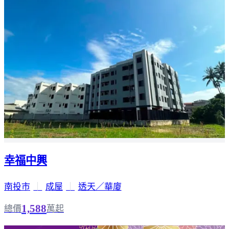
幸福中興
南投市
｜
成屋
｜
透天／華廈
1,588
總價
萬起