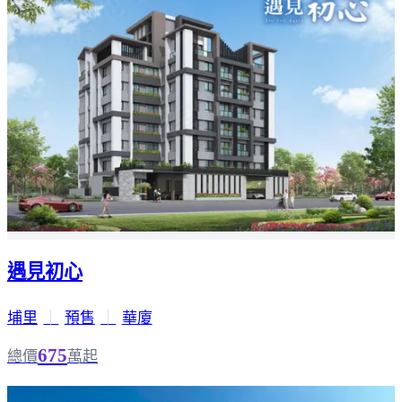
遇見初心
埔里
｜
預售
｜
華廈
675
總價
萬起