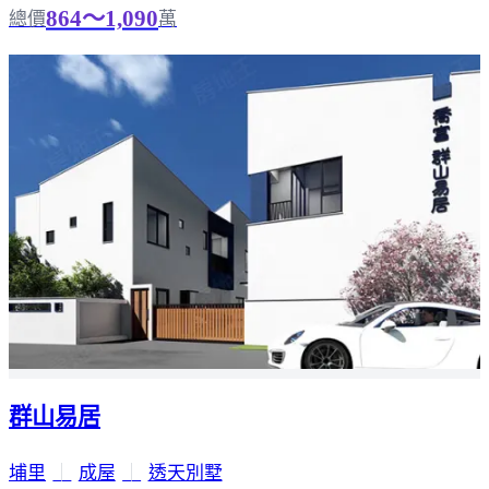
864～1,090
總價
萬
群山易居
埔里
｜
成屋
｜
透天別墅