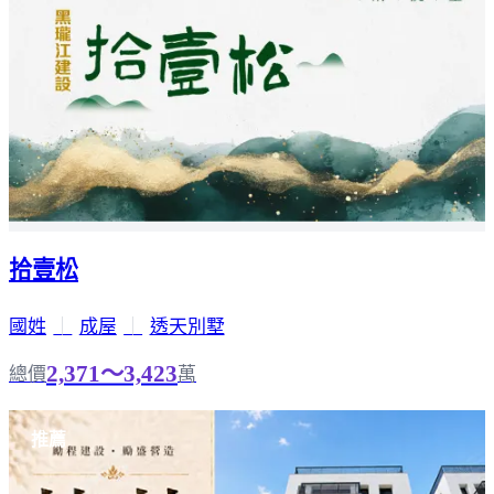
拾壹松
國姓
｜
成屋
｜
透天別墅
2,371～3,423
總價
萬
推薦