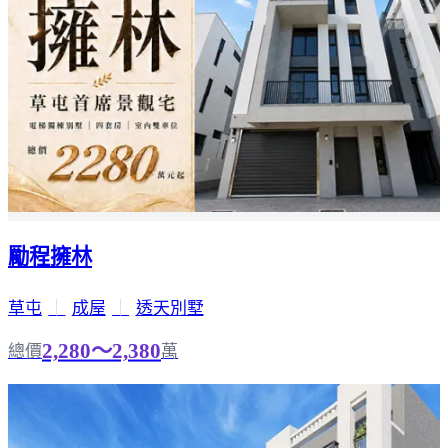
勵程擁林
草屯
｜
成屋
｜
透天別墅
2,280～2,380
總價
萬