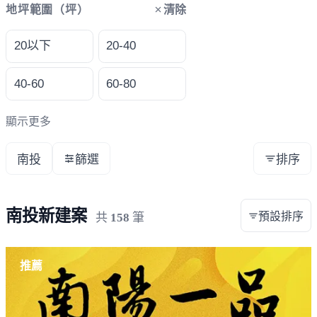
清除
地坪範圍（坪）
20以下
20-40
40-60
60-80
顯示更多
南投
篩選
排序
南投新建案
預設排序
共
158
筆
載入失敗，請重新整理
推薦