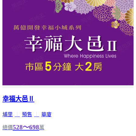
幸福大邑Ⅱ
埔里
｜
預售
｜
華廈
528～698
總價
萬