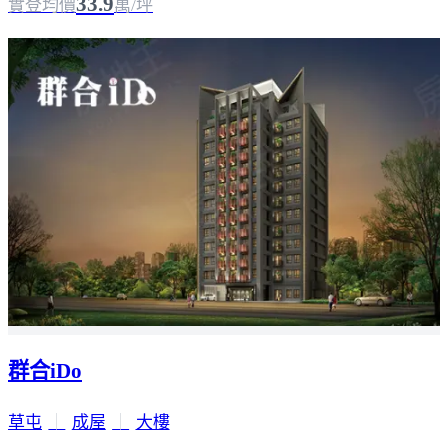
33.9
實登均價
萬/坪
群合iDo
草屯
｜
成屋
｜
大樓