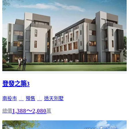
登發之築3
南投市
｜
預售
｜
透天別墅
1,388～2,080
總價
萬