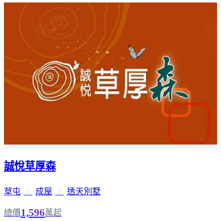
誠悅草厚森
草屯
｜
成屋
｜
透天別墅
1,596
總價
萬起