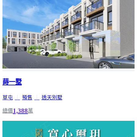
蒔一墅
草屯
｜
預售
｜
透天別墅
1,388
總價
萬