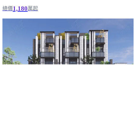
1,180
總價
萬起
聯眾．品玥
南投市
｜
預售
｜
電梯別墅