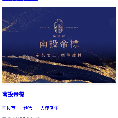
南投帝標
南投市
｜
預售
｜
大樓店住