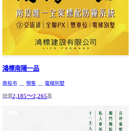
鴻標南陽一品
南投市
｜
預售
｜
電梯別墅
2,185～2,265
總價
萬
推薦