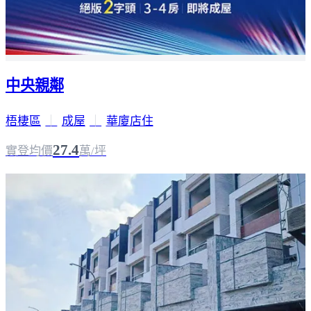
中央親鄰
梧棲區
｜
成屋
｜
華廈店住
27.4
實登均價
萬/坪