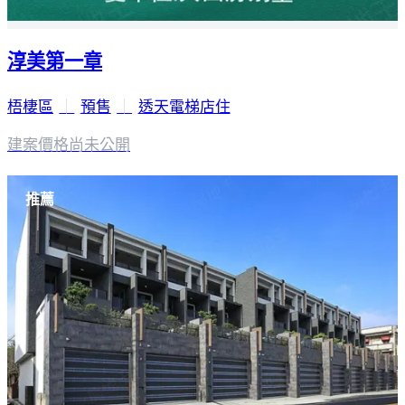
淳美第一章
梧棲區
｜
預售
｜
透天電梯店住
建案價格
尚未公開
推薦