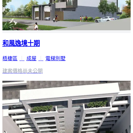
和風逸境十期
梧棲區
｜
成屋
｜
電梯別墅
建案價格
尚未公開