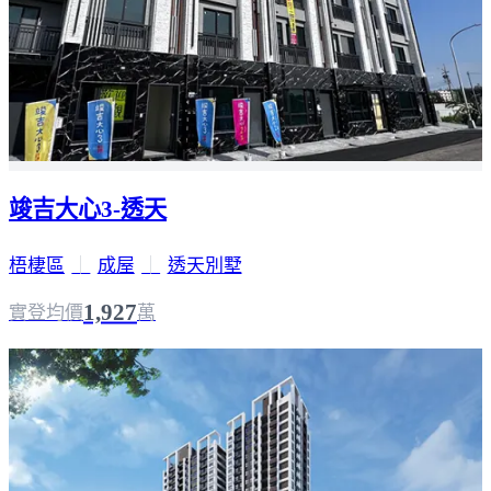
竣吉大心3-透天
梧棲區
｜
成屋
｜
透天別墅
1,927
實登均價
萬