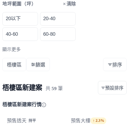
清除
地坪範圍（坪）
20以下
20-40
40-60
60-80
顯示更多
梧棲區
篩選
排序
梧棲區新建案
預設排序
共
59
筆
梧棲區新建案行情
預售透天
預售大樓
持平
↑ 2.3%