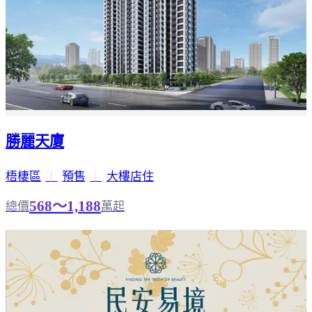
勝麗天廈
梧棲區
｜
預售
｜
大樓店住
568～1,188
總價
萬起