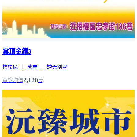
雲頂金鑽3
梧棲區
｜
成屋
｜
透天別墅
2,120
實登均價
萬