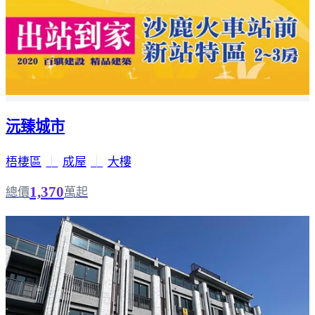
沅臻城市
梧棲區
｜
成屋
｜
大樓
1,370
總價
萬起