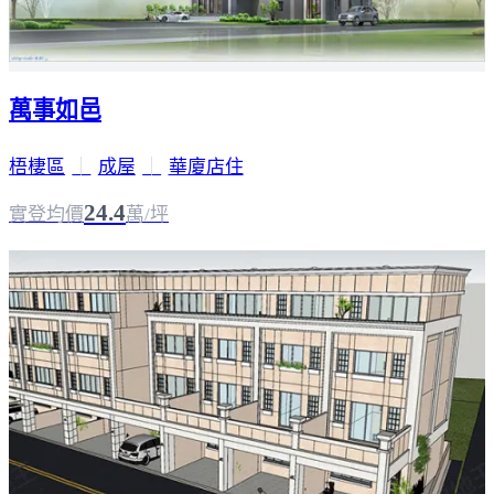
萬事如邑
梧棲區
｜
成屋
｜
華廈店住
24.4
實登均價
萬/坪