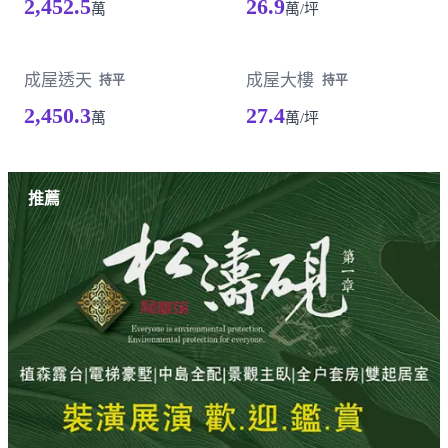
2,452.5
26.9
萬
萬/坪
成屋透天
成屋大樓
持平
持平
2,450.3
27.4
萬
萬/坪
載入失敗，請重新整理
推薦