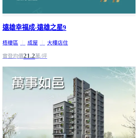
遠雄幸福成-遠雄之星9
梧棲區
｜
成屋
｜
大樓店住
21.2
實登均價
萬/坪