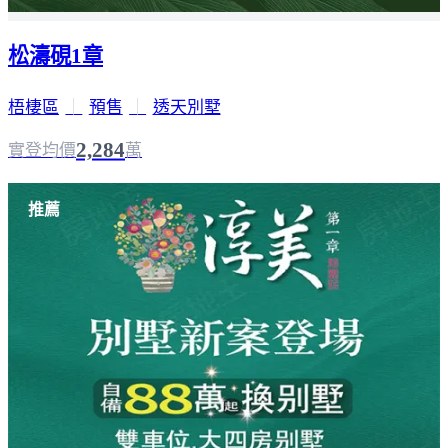
松濤硯1章
梧棲區
｜
預售
｜
透天別墅
2,284
實登均價
萬
推薦