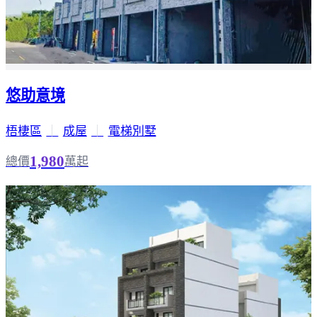
悠助意境
梧棲區
｜
成屋
｜
電梯別墅
1,980
總價
萬起