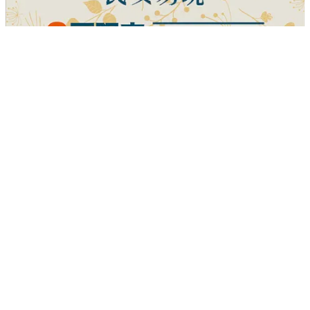
民安易境
梧棲區
｜
成屋
｜
透天／電梯公寓
2,798
總價
萬起
重新載入
載入失敗，請再試一次