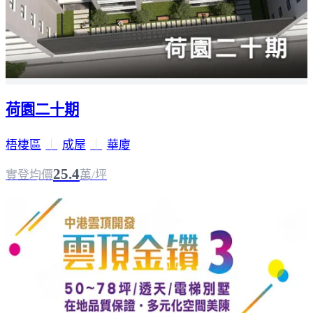
荷園二十期
梧棲區
｜
成屋
｜
華廈
25.4
實登均價
萬/坪