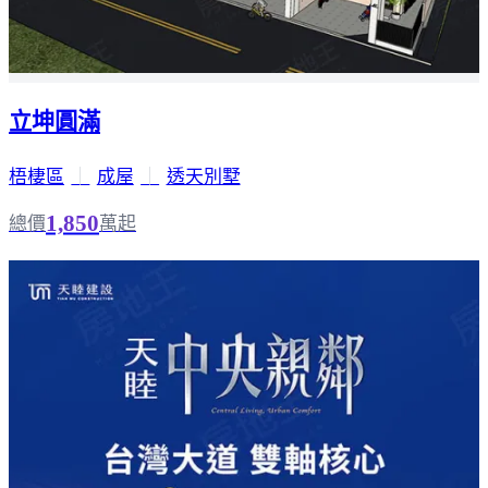
立坤圓滿
梧棲區
｜
成屋
｜
透天別墅
1,850
總價
萬起