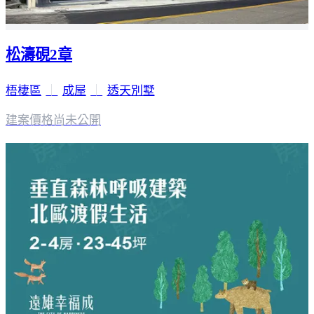
松濤硯2章
梧棲區
｜
成屋
｜
透天別墅
建案價格
尚未公開