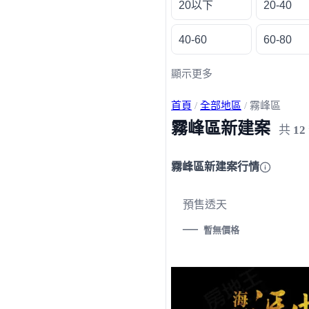
20以下
20-40
40-60
60-80
顯示更多
首頁
/
全部地區
/
霧峰區
霧峰區新建案
共
12
霧峰區新建案行情
預售透天
—
暫無價格