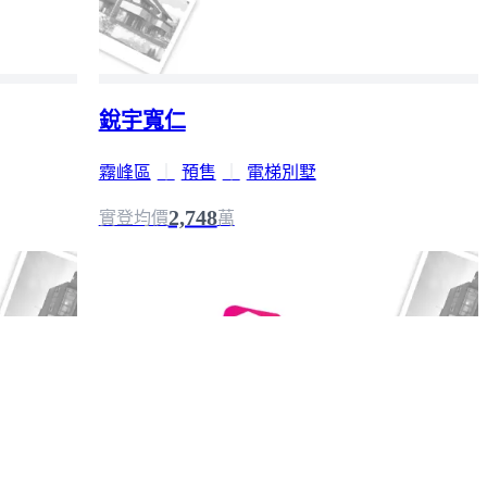
銳宇寬仁
霧峰區
｜
預售
｜
電梯別墅
2,748
實登均價
萬