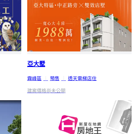
亞大墅
霧峰區
｜
預售
｜
透天電梯店住
建案價格
尚未公開