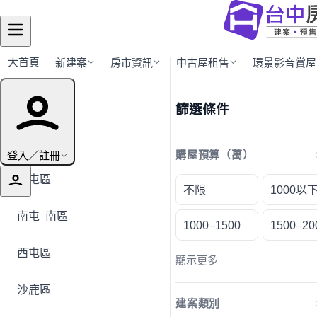
大首頁
新建案
房市資訊
中古屋租售
環景影音賞屋
行政區導覽
篩選條件
全部地區
登入／註冊
購屋預算（萬）
北屯區
不限
1000以
南屯
南區
1000–1500
1500–20
西屯區
顯示更多
沙鹿區
建案類別