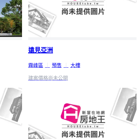
遠見亞洲
霧峰區
｜
預售
｜
大樓
建案價格
尚未公開