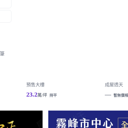
筆
預售大樓
成屋透天
23.2
—
萬/坪
持平
暫無價