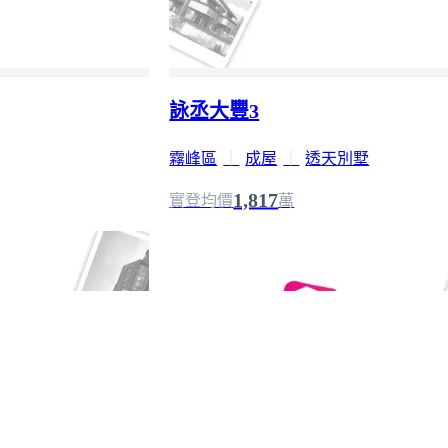
詠丞大豐3
霧峰區
｜
成屋
｜
透天別墅
1,817
實登均價
萬