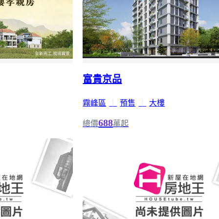
富貴京品
霧峰區
｜
預售
｜
大樓
688
總價
萬起