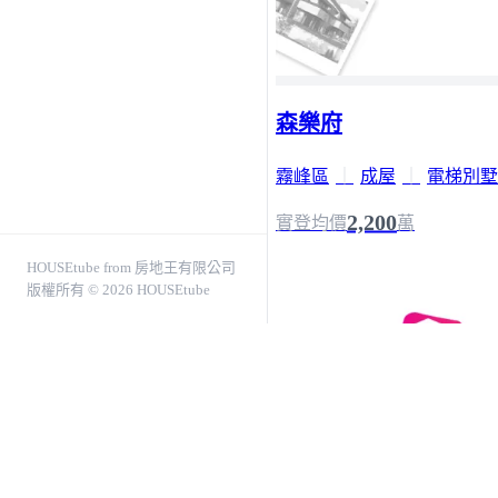
森樂府
霧峰區
｜
成屋
｜
電梯別墅
2,200
實登均價
萬
HOUSEtube from 房地王有限公司
版權所有 © 2026 HOUSEtube