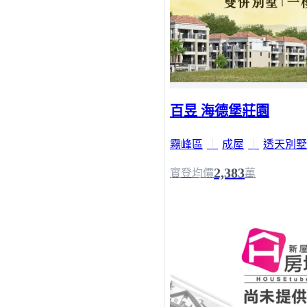
百昱 海德堡莊園
霧峰區
｜
成屋
｜
透天別墅
2,383
實登均價
萬