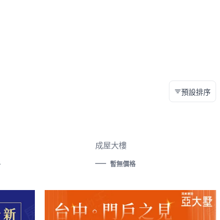
預設排序
成屋大樓
—
格
暫無價格