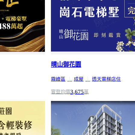
晴山御花園
霧峰區
｜
成屋
｜
透天電梯店住
3,675
實登均價
萬