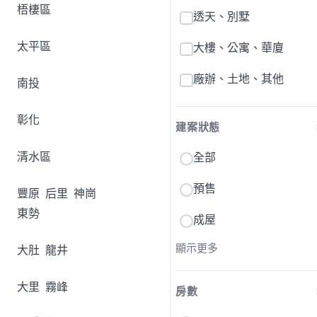
梧棲區
透天、別墅
太平區
大樓、公寓、華廈
廠辦、土地、其他
南投
彰化
建案狀態
清水區
全部
預售
豐原
后里
神崗
東勢
成屋
顯示更多
大肚
龍井
大里
霧峰
房數