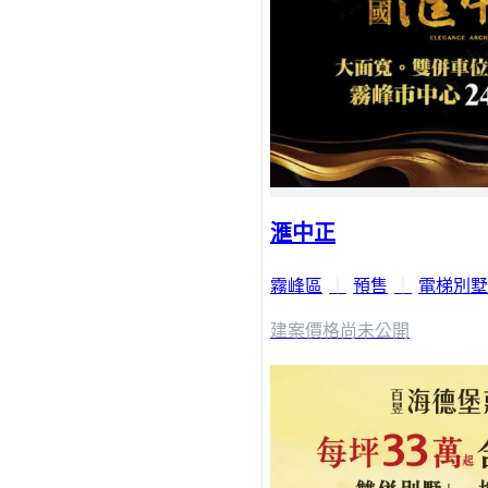
滙中正
霧峰區
｜
預售
｜
電梯別墅
建案價格
尚未公開