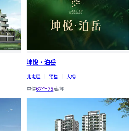
坤悅‧泊岳
北屯區
｜
預售
｜
大樓
67～75
單價
萬/坪