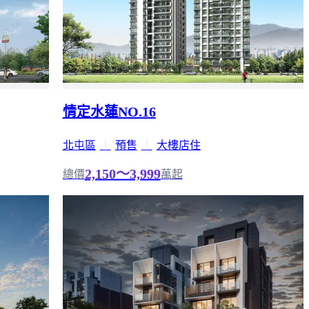
情定水蓮NO.16
北屯區
｜
預售
｜
大樓店住
2,150～3,999
總價
萬起