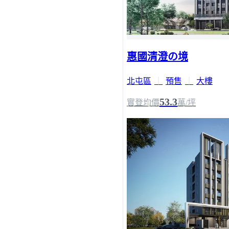
惠國清澄の境
北屯區
｜
預售
｜
大樓
53.3
實登均價
萬/坪