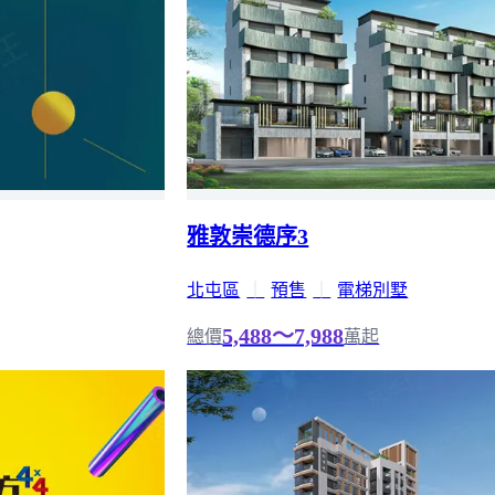
雅敦崇德序3
北屯區
｜
預售
｜
電梯別墅
5,488～7,988
總價
萬起