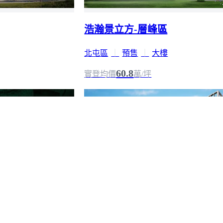
浩瀚景立方-層峰區
北屯區
｜
預售
｜
大樓
60.8
實登均價
萬/坪