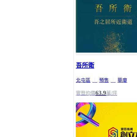
吾所衛
北屯區
｜
預售
｜
華廈
63.9
實登均價
萬/坪