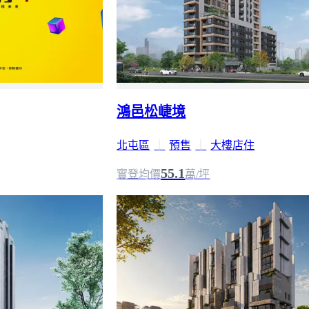
鴻邑松崨境
北屯區
｜
預售
｜
大樓店住
55.1
實登均價
萬/坪