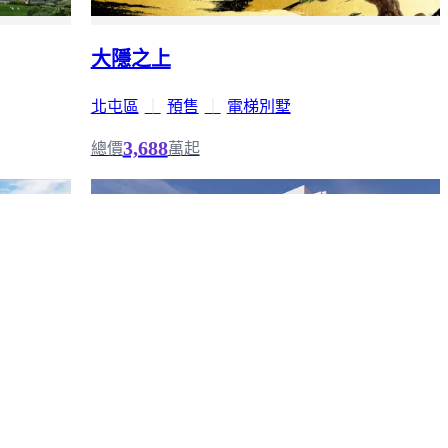
大隱之上
北屯區
｜
預售
｜
電梯別墅
3,688
總價
萬起