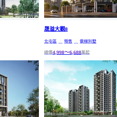
晟溢大觀8
北屯區
｜
預售
｜
電梯別墅
4,998～6,688
總價
萬起