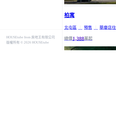
柏寓
北屯區
｜
預售
｜
華廈店住
HOUSEtube from 房地王有限公司
1,388
總價
萬起
版權所有 © 2026 HOUSEtube