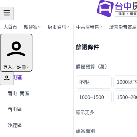
大首頁
新建案
房市資訊
中古屋租售
環景影音賞屋
行政區導覽
篩選條件
全部地區
登入／註冊
購屋預算（萬）
北屯區
不限
1000以
南屯
南區
1000–1500
1500–20
西屯區
顯示更多
沙鹿區
建案類別