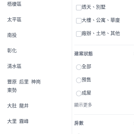
梧棲區
透天、別墅
太平區
大樓、公寓、華廈
廠辦、土地、其他
南投
彰化
建案狀態
清水區
全部
預售
豐原
后里
神崗
東勢
成屋
顯示更多
大肚
龍井
大里
霧峰
房數