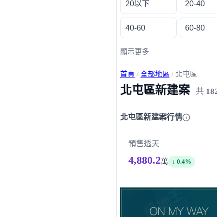
20以下
20-40
40-60
60-80
顯示更多
首頁
/
全部地區
/
北屯區
北屯區新建案
共
18
北屯區新建案行情
預售透天
4,880.2
萬
↓ 0.4%
載入失敗，請重新整理