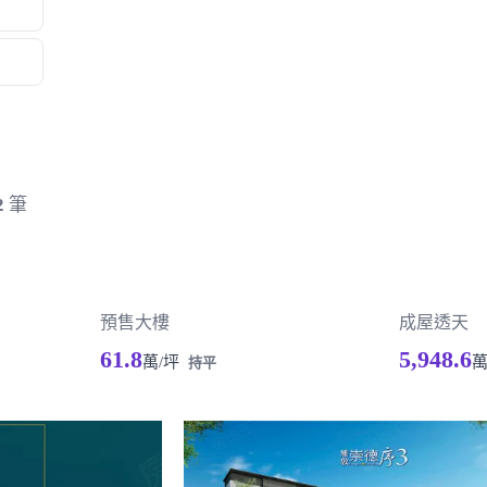
2
筆
預售大樓
成屋透天
61.8
5,948.6
萬/坪
持平