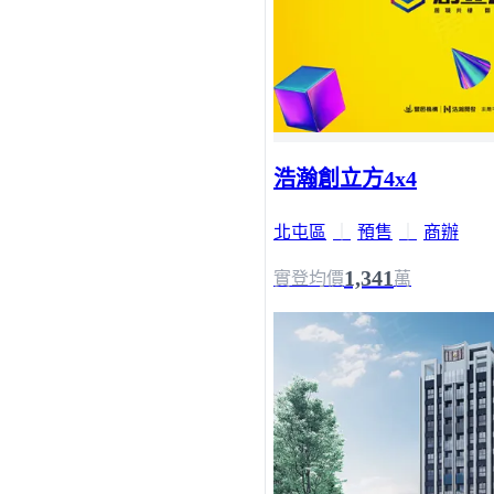
浩瀚創立方4x4
北屯區
｜
預售
｜
商辦
1,341
實登均價
萬