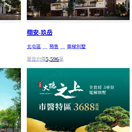
栩安-玖岳
北屯區
｜
預售
｜
電梯別墅
5,596
實登均價
萬