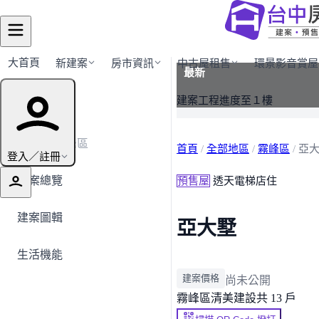
大首頁
新建案
房市資訊
中古屋租售
環景影音賞屋
最新
建案導覽
建案工程進度至１樓
← 返回霧峰區
首頁
/
全部地區
/
霧峰區
/
亞
登入／註冊
建案總覽
預售屋
透天電梯店住
建案圖輯
亞大墅
生活機能
建案價格
尚未公開
霧峰區
清美建設
共 13 戶