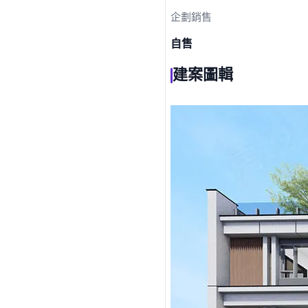
企劃銷售
自售
建案圖輯