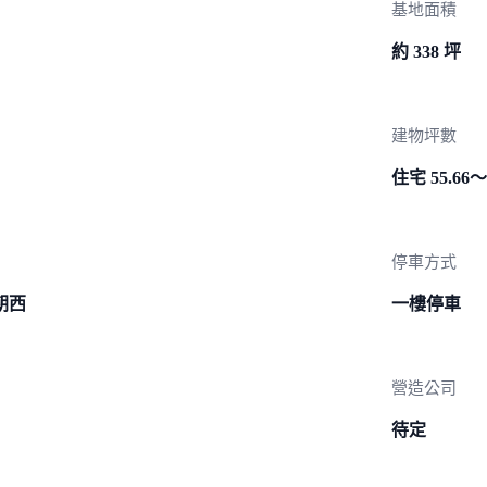
基地面積
約 338 坪
建物坪數
住宅 55.66～
停車方式
朝西
一樓停車
營造公司
待定