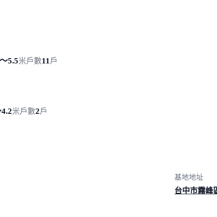
4～5.5
11
米
戶數
戶
4.2
2
米
戶數
戶
基地地址
台中市霧峰