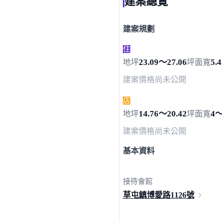
建案總覽
建案規劃
住
23.09～27.06
5.
地坪
坪
面寬
建案價格
尚未公開
店
14.76～20.42
4～
地坪
坪
面寬
建案價格
尚未公開
基本資料
接待會館
草屯鎮博愛路
1126號