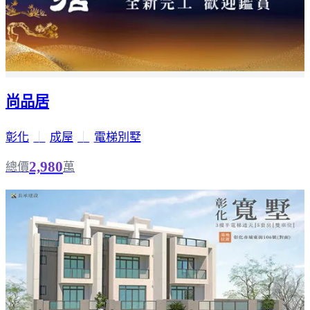
尚品居
彰化
｜
成屋
｜
電梯別墅
2,980
總價
萬