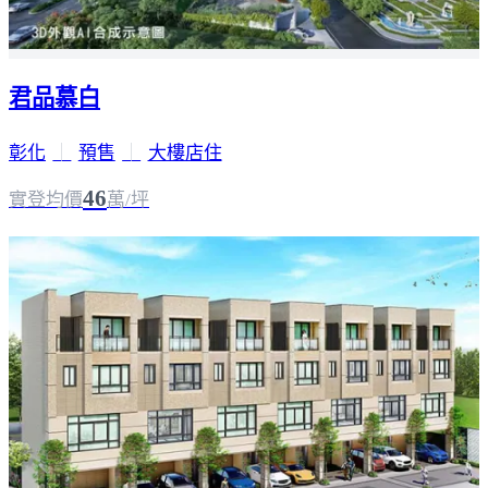
君品慕白
彰化
｜
預售
｜
大樓店住
46
實登均價
萬/坪