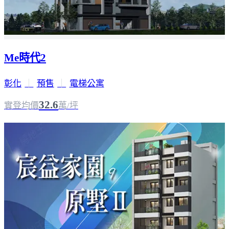
Me時代2
彰化
｜
預售
｜
電梯公寓
32.6
實登均價
萬/坪