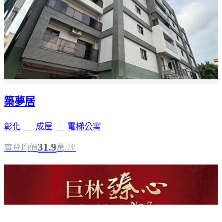
築夢居
彰化
｜
成屋
｜
電梯公寓
31.9
實登均價
萬/坪