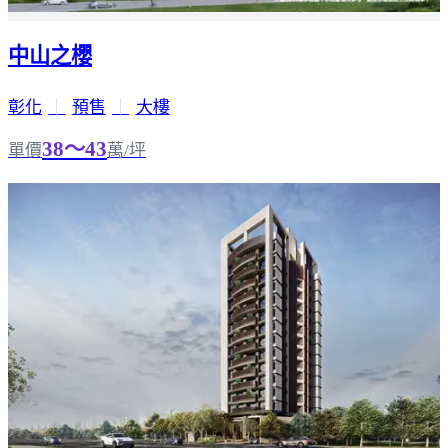
中山之櫻
彰化
｜
預售
｜
大樓
38～43
單價
萬/坪