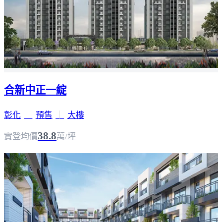
合新中正一綻
彰化
｜
預售
｜
大樓
38.8
實登均價
萬/坪