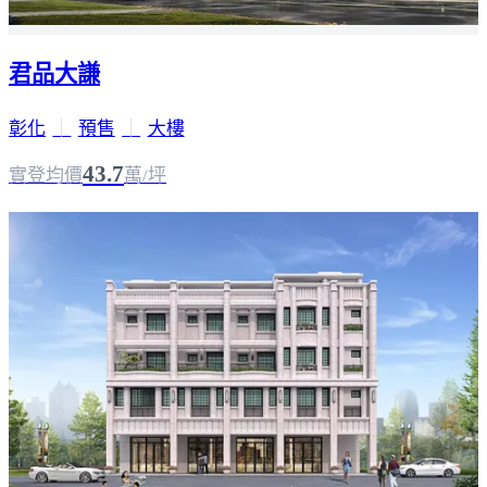
君品大謙
彰化
｜
預售
｜
大樓
43.7
實登均價
萬/坪