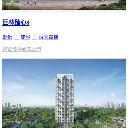
巨林臻心8
彰化
｜
成屋
｜
透天電梯
建案價格
尚未公開