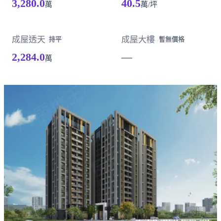
3,280.0
40.5
萬
萬/坪
成屋透天
成屋大樓
持平
暫無價格
2,284.0
—
萬
載入失敗，請重新整理