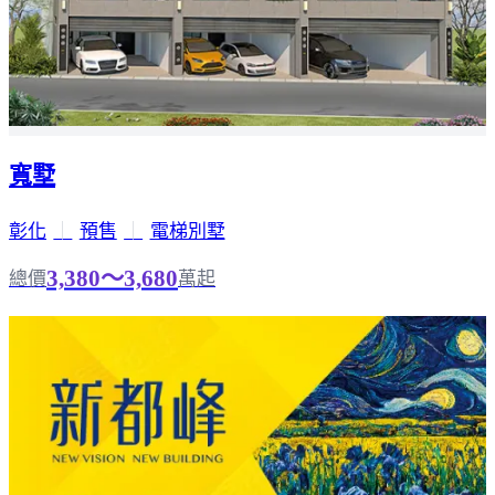
寬墅
彰化
｜
預售
｜
電梯別墅
3,380～3,680
總價
萬起