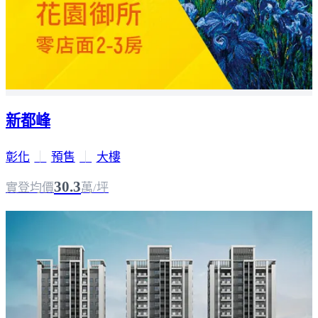
新都峰
彰化
｜
預售
｜
大樓
30.3
實登均價
萬/坪