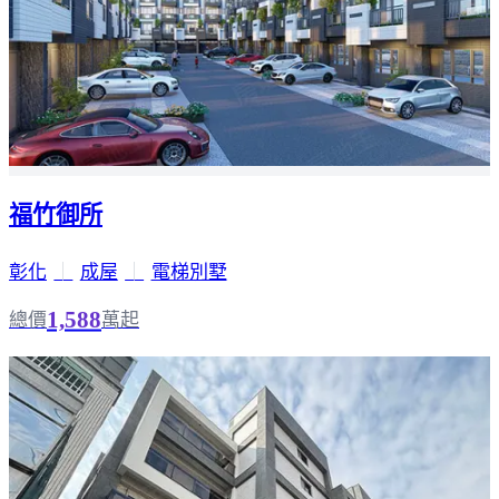
福竹御所
彰化
｜
成屋
｜
電梯別墅
1,588
總價
萬起