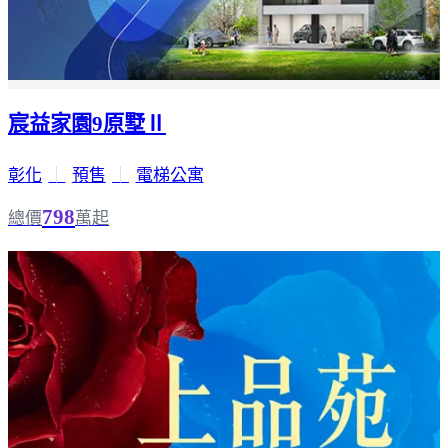
宸益家園9原墅Ⅱ
彰化
｜
預售
｜
電梯公寓
798
總價
萬起