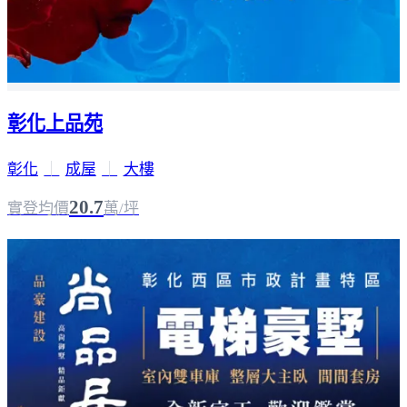
彰化上品苑
彰化
｜
成屋
｜
大樓
20.7
實登均價
萬/坪