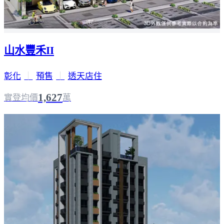
山水豐禾II
彰化
｜
預售
｜
透天店住
1,627
實登均價
萬