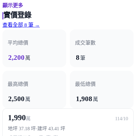
顯示更多
醫療機構
實價登錄
亞大醫院
查看全部 8 筆 →
政府機構
平均總價
成交筆數
派出所
2,200
8
萬
筆
其他
光復新村
最高總價
最低總價
2,500
1,908
萬
萬
1,990
萬
114/10
地坪 37.18 坪
·
建坪 43.41 坪