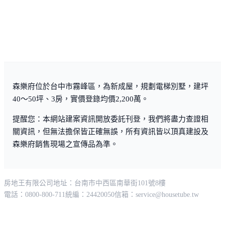
森樂府位於台中市霧峰區，為新成屋，規劃電梯別墅，建坪
40～50坪、3房，實價登錄均價2,200萬。
提醒您：本網站建案資訊開放委託刊登，我們將盡力查證相
關資訊，但無法擔保皆正確無誤，所有資訊皆以頂真建設及
森樂府銷售現場之宣傳品為準。
房地王有限公司
地址：台南市中西區南華街101號8樓
電話：0800-800-711
統編：24420050
信箱：
service@housetube.tw