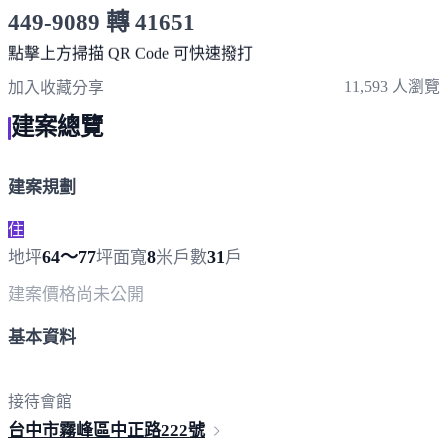
449-9089 轉 41651
服務時間 10:00～19:00
點擊上方掃描 QR Code 可快速撥打
11,593 人瀏覽
加入收藏
分享
建案總覽
建案規劃
住
64～77
8
31
地坪
坪
面寬
米
戶數
戶
建案價格
尚未公開
基本資料
接待會館
台中市霧峰區中正路
222號