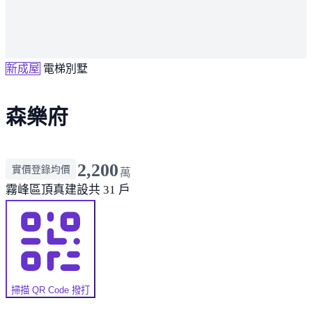
新成屋
電梯別墅
森樂府
2,200
實價登錄均價
萬
霧峰區
頂真建設
共 31 戶
掃描 QR Code 撥打