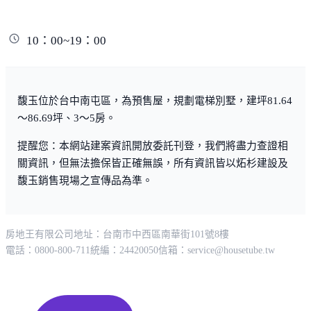
10：00~19：00
馥玉位於台中南屯區，為預售屋，規劃電梯別墅，建坪81.64
～86.69坪、3～5房。
提醒您：本網站建案資訊開放委託刊登，我們將盡力查證相
關資訊，但無法擔保皆正確無誤，所有資訊皆以炻杉建設及
馥玉銷售現場之宣傳品為準。
房地王有限公司
地址：台南市中西區南華街101號8樓
電話：0800-800-711
統編：24420050
信箱：
service@housetube.tw