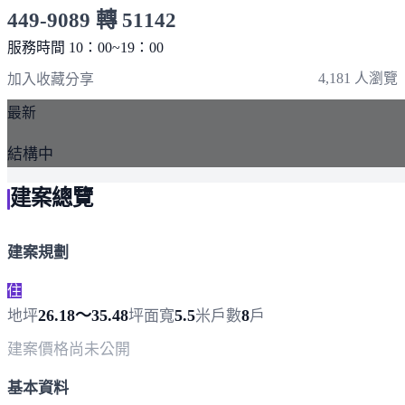
449-9089 轉 51142
服務時間 10：00~19：00
點擊上方掃描 QR Code 可快速撥打
4,181 人瀏覽
加入收藏
分享
最新
結構中
建案總覽
建案規劃
住
26.18～35.48
5.5
8
地坪
坪
面寬
米
戶數
戶
建案價格
尚未公開
基本資料