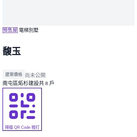
預售屋
電梯別墅
馥玉
建案價格
尚未公開
南屯區
炻杉建設
共 8 戶
掃描 QR Code 撥打