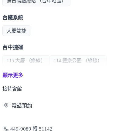
烏日高鐵總站 （台中地區）
台鐵系統
大慶雙捷
台中捷運
115 大慶 （綠線）
114 豐樂公園 （綠線）
顯示更多
超商/賣場
接待會館
愛買
好市多
迪卡儂
大慶黃昏市場
電
話預約
醫療機構
中山醫學大學附設醫院
449-9089 轉 51142