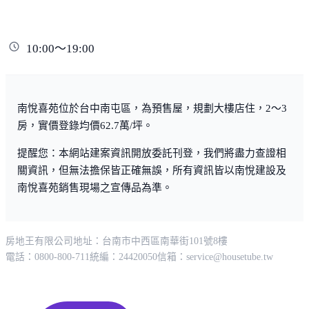
10:00～19:00
南悅喜苑位於台中南屯區，為預售屋，規劃大樓店住，2～3
房，實價登錄均價62.7萬/坪。
提醒您：本網站建案資訊開放委託刊登，我們將盡力查證相
關資訊，但無法擔保皆正確無誤，所有資訊皆以南悅建設及
南悅喜苑銷售現場之宣傳品為準。
房地王有限公司
地址：台南市中西區南華街101號8樓
電話：0800-800-711
統編：24420050
信箱：
service@housetube.tw