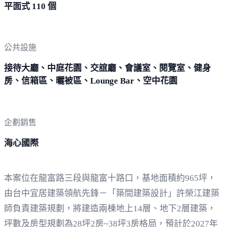
平面式 110 個
公共設施
接待大廳、中庭花園、交誼廳、會議室、閱覽室、健身
房、信箱區、曬被區、Lounge Bar、空中花園
企劃銷售
海心國際
本案位在龍富路三段與龍富十路口，基地面積約965坪，
由台中宜居建築領航先鋒－「築間建築設計」許榮江建築
師負責建築規劃，將建造兩棟地上14層、地下2層建築，
坪數及房型規劃為28坪2房~38坪3房格局，預計於2027年