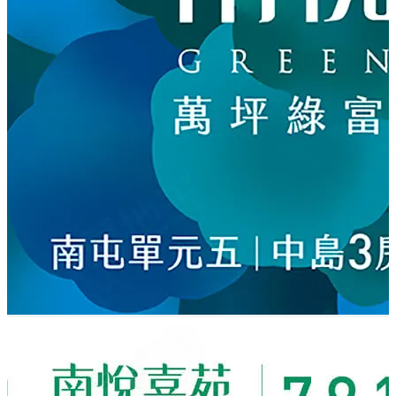
* 約10分鐘車程國道一號南屯交流道。
* 出門龍富路，銜接永春、向上、五權、公益繁華金軸，
自在馳騁都會核心。
* 近距高鐵台中站三鐵樞紐，大台中路網、全台一日生活
圈，輕鬆get。