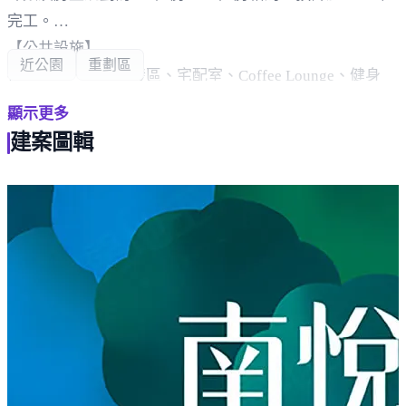
完工。
【公共設施】
近公園
重劃區
接待大廳、交誼沙發區、宅配室、Coffee Lounge、健身
房、後院茶屋、閱讀室、會議室、曬被區、戶外平台、空
顯示更多
中花園、前/後庭、藝術品區。
建案圖輯
【綠富生活】
散步約1分鐘「高鐵新市鎮生態公園」，「國際足球園
區」約3分鐘步行距離，「豐樂雕塑公園」、「文心森林
公園」開車轉瞬就到。
【繁華商圈】
車行約10分鐘，文心秀泰生活、IKEA、Costco、迪卡儂、
南屯運動中心、南屯市場、水產教父海鮮市場，採買、娛
樂應有盡有，豐富生活版圖，樂享豐盛與便捷。
【交通動能】
* 車行約2分鐘台74線南屯匝道。