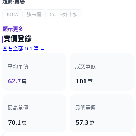
超商/賣場
IKEA
迪卡儂
Costco好市多
顯示更多
熱門商圈
實價登錄
公益商圈
向上商圈
五權商圈
永春商圈
查看全部 101 筆 →
醫療機構
平均單價
成交筆數
林新醫院
中山醫院
62.7
101
萬
筆
最高單價
最低單價
70.1
57.3
萬
萬