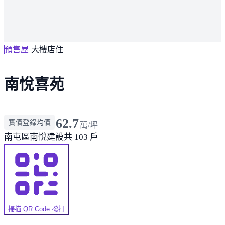
預售屋
大樓店住
南悅喜苑
62.7
實價登錄均價
萬/坪
南屯區
南悅建設
共 103 戶
掃描 QR Code 撥打