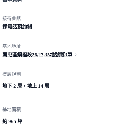
接待會館
採電話
預約制
基地地址
南屯區鎮福段26,27,35地號
等3筆
樓層規劃
地下 2 層，地上 14 層
基地面積
約 965 坪