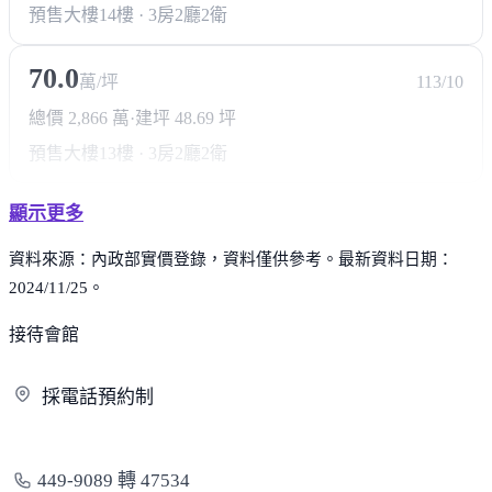
預售大樓
14樓 · 3房2廳2衛
70.0
萬/坪
113/10
總價 2,866 萬
·
建坪 48.69 坪
預售大樓
13樓 · 3房2廳2衛
顯示更多
資料來源：內政部實價登錄，資料僅供參考。最新資料日期：
2024/11/25。
接待會館
採電話
預約制
449-9089 轉 47534