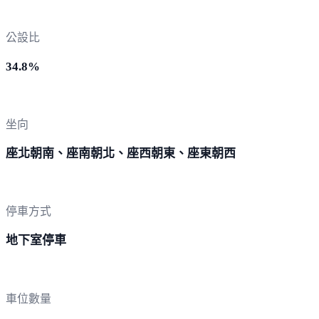
公設比
34.8%
坐向
座北朝南、座南朝北、座西朝東、座東朝西
停車方式
地下室停車
車位數量