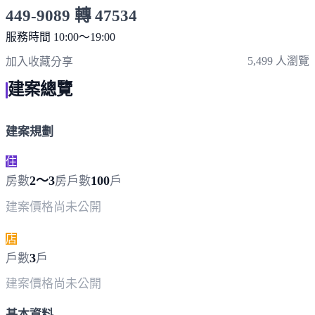
449-9089 轉 47534
服務時間 10:00～19:00
點擊上方掃描 QR Code 可快速撥打
5,499 人瀏覽
加入收藏
分享
建案總覽
建案規劃
住
2～3
100
房數
房
戶數
戶
建案價格
尚未公開
店
3
戶數
戶
建案價格
尚未公開
基本資料