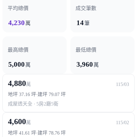
醫療機構
平均總價
成交筆數
林新醫院
正德醫院
4,230
14
萬
筆
最高總價
最低總價
5,000
3,960
萬
萬
4,880
萬
115/03
地坪 37.16 坪
·
建坪 79.07 坪
成屋透天
全 · 5房2廳5衛
4,600
萬
115/02
地坪 41.61 坪
·
建坪 78.76 坪