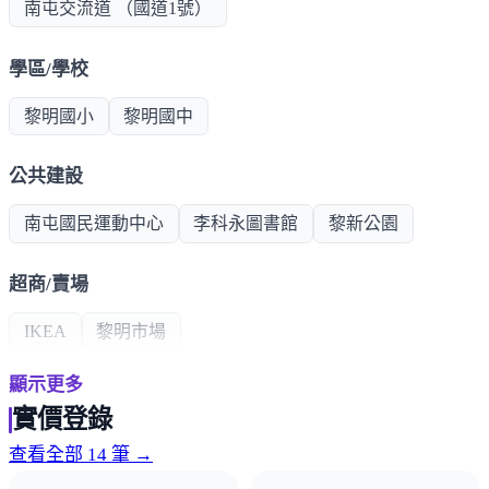
南屯交流道 （國道1號）
學區/學校
黎明國小
黎明國中
公共建設
南屯國民運動中心
李科永圖書館
黎新公園
超商/賣場
IKEA
黎明市場
顯示更多
熱門商圈
實價登錄
黎明路商圈
公益路商圈
查看全部 14 筆 →