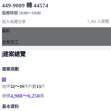
449-9089 轉 44574
服務時間 10:00～19:00
點擊上方掃描 QR Code 可快速撥打
7,360 人瀏覽
加入收藏
分享
最新
全新完工
建案總覽
建案規劃
住
32～39
13
地坪
坪
戶數
戶
4,988～6,250
總價
萬
基本資料