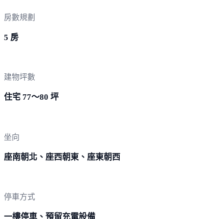
房數規劃
5 房
建物坪數
住宅 77～80 坪
坐向
座南朝北、座西朝東、座東朝西
停車方式
一樓停車、預留充電設備