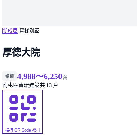
新成屋
電梯別墅
厚德大院
4,988～6,250
總價
萬
南屯區
寶璟建設
共 13 戶
掃描 QR Code 撥打