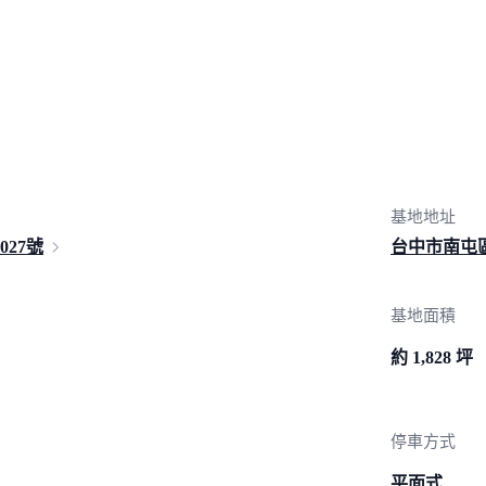
基地地址
1027號
台中市南屯
基地面積
約 1,828 坪
停車方式
平面式