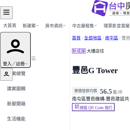
大首頁
新建案
房市資訊
中古屋租售
環景影音賞屋
首頁
/
全部地區
/
南屯區
/
豐邑G
建案導覽
新成屋
大樓店住
← 返回南屯區
登入／註冊
豐邑G Tower
建案總覽
建案圖輯
56.5
實價登錄均價
萬/坪
南屯區
豐邑機構-豐邑建設
共 
新屋開箱
掃描 QR Code 撥打
生活機能