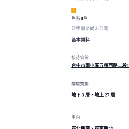
店
8
戶數
戶
建案價格
尚未公開
基本資料
接待會館
台中市南屯區五權西路二段
樓層規劃
地下 3 層，地上 27 層
坐向
座北朝南、座南朝北