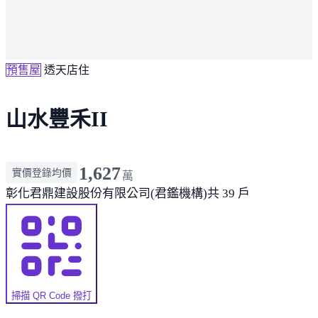
預售屋
透天店住
山水豐禾II
1,627
實價登錄均價
萬
彰化
君鼎建設股份有限公司(君鑑機構)
共 39 戶
掃描 QR Code 撥打