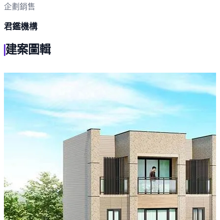
企劃銷售
君鑑機構
建案圖輯