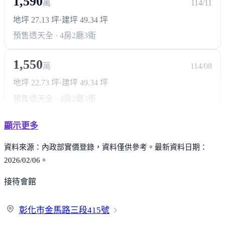
1,590
萬
114/11
地坪 27.13 坪
·
建坪 49.34 坪
預售透天
全 · 4房2廳3衛
1,550
萬
114/08
地坪 22.73 坪
·
建坪 49.34 坪
預售透天
全 · 4房2廳3衛
顯示更多
資料來源：內政部實價登錄，資料僅供參考。最新資料日期：
2026/02/06。
接待會館
彰化市金馬路三段
415號