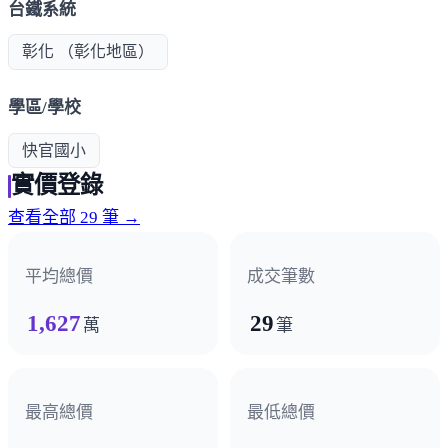
台鐵系統
彰化 （彰化地區）
學區/學校
快官國小
實價登錄
查看全部 29 筆 →
平均總價
成交筆數
1,627
29
萬
筆
最高總價
最低總價