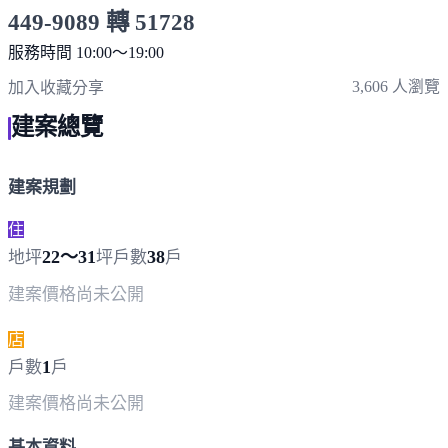
449-9089 轉 51728
服務時間 10:00～19:00
點擊上方掃描 QR Code 可快速撥打
3,606 人瀏覽
加入收藏
分享
建案總覽
建案規劃
住
22～31
38
地坪
坪
戶數
戶
建案價格
尚未公開
店
1
戶數
戶
建案價格
尚未公開
基本資料