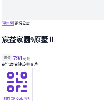
預售屋
電梯公寓
宸益家園9原墅Ⅱ
798
總價
萬起
彰化
宸益建設
共 6 戶
掃描 QR Code 撥打