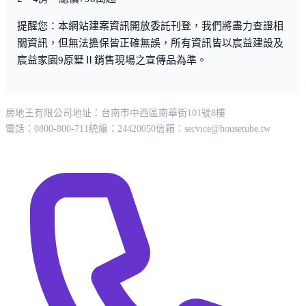
提醒您：本網站建案資訊開放委託刊登，我們將盡力查證相
關資訊，但無法擔保皆正確無誤，所有資訊皆以宸益建設及
宸益家園9原墅Ⅱ銷售現場之宣傳品為準。
房地王有限公司
地址：台南市中西區南華街101號8樓
電話：0800-800-711
統編：24420050
信箱：
service@housetube.tw