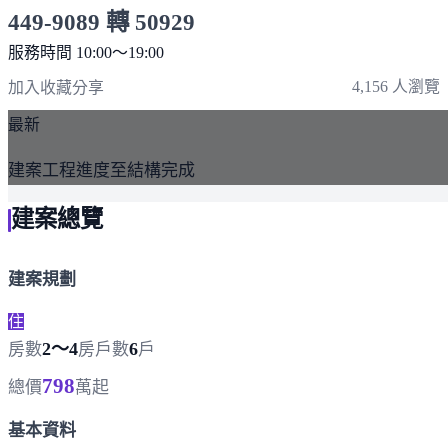
449-9089 轉 50929
服務時間 10:00～19:00
點擊上方掃描 QR Code 可快速撥打
4,156 人瀏覽
加入收藏
分享
最新
建案工程進度至結構完成
建案總覽
建案規劃
住
2～4
6
房數
房
戶數
戶
798
總價
萬起
基本資料