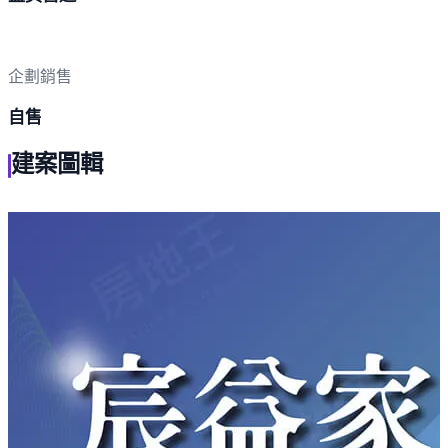
企劃銷售
自售
建案圖輯