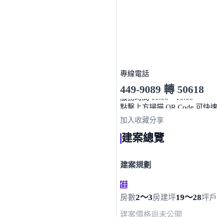
專線電話
449-9089 轉 50618
服務時間 10:00～19:00
點擊上方掃描 QR Code 可快
加入收藏
分享
建案總覽
建案規劃
住
2～3
19～28
房數
房
建坪
坪
戶
建案價格
尚未公開