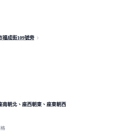
福成街10
9號旁
座南朝北、座西朝東、座東朝西
價格