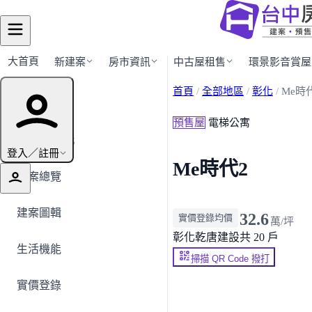
大首頁
新建案
房市資訊
中古屋租售
環景影音賞屋
首頁
/
全部地區
/
彰化
/
Me時
建案導覽
預售屋
電梯公寓
← 返回彰化
登入／註冊
Me時代2
建案總覽
建案圖輯
32.6
實價登錄均價
萬/坪
彰化
乾唐建設
共 20 戶
生活機能
掃描 QR Code 撥打
實價登錄