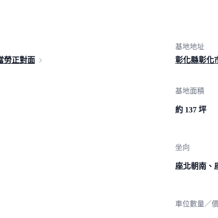
基地地址
當勞
正對面
彰化縣彰化市
基地面積
約 137 坪
坐向
座北朝南、
車位數量／