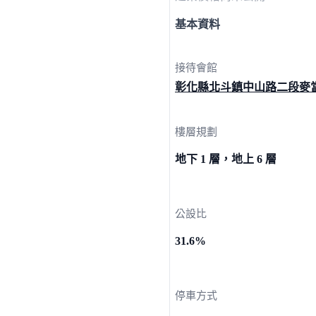
基本資料
接待會館
彰化縣北斗鎮中山路二段麥
樓層規劃
地下 1 層，地上 6 層
公設比
31.6%
停車方式