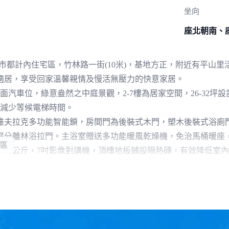
坐向
座北朝南、
市都計內住宅區，竹林路一街(10米)，基地方正，附近有平山
適居，享受回家溫馨親情及慢活無壓力的快意家居。
面汽車位，綠意盎然之中庭景觀，2-7樓為居家空間，26-32坪
，減少等候電梯時間。
維夫拉克多功能智能鎖，房間門為後裝式木門，塑木後裝式浴廁
濕分離林浴拉門。主浴室贈送多功能暖風乾燥機，免治馬桶暖座
區
重550公斤，7吋影像對講機，頂樓地板鋪設隔熱磚，有效降低室
可貸75%，搭配首購優惠利率，工期約3年，付款超輕鬆，南投購屋