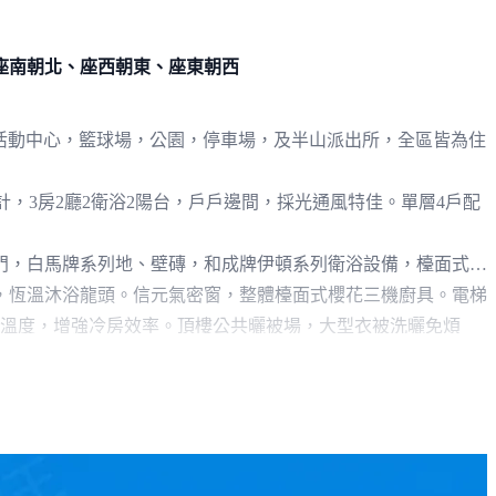
座南朝北、座西朝東、座東朝西
里活動中心，籃球場，公園，停車場，及半山派出所，全區皆為住
設計，3房2廳2衛浴2陽台，戶戶邊間，採光通風特佳。單層4戶配
門，白馬牌系列地、壁磚，和成牌伊頓系列衛浴設備，檯面式洗
，恆溫沐浴龍頭。信元氣密窗，整體檯面式櫻花三機廚具。電梯
內溫度，增強冷房效率。頂樓公共曬被場，大型衣被洗曬免煩
首選，歡迎親臨接待館:南投市南崗二路540號(近福崗路)。