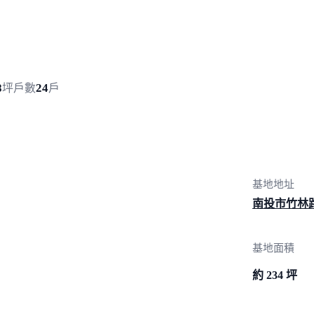
8
24
坪
戶數
戶
基地地址
南投市竹林
基地面積
約 234 坪