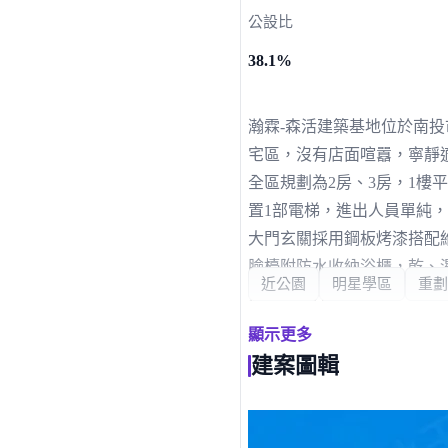
公設比
38.1%
瀚霖-森活建築基地位於南投
宅區，沒有店面喧囂，寧靜
全區規劃為2房、3房，1樓平
置1部電梯，進出人員單純
大門玄關採用鋼板烤漆搭配
臉檯附防水收納浴櫃，乾、
近公園
明星學區
重劃
採用小金井電梯8人份，承
惱。
顯示更多
超低自備款25%，銀行最高
建案圖輯