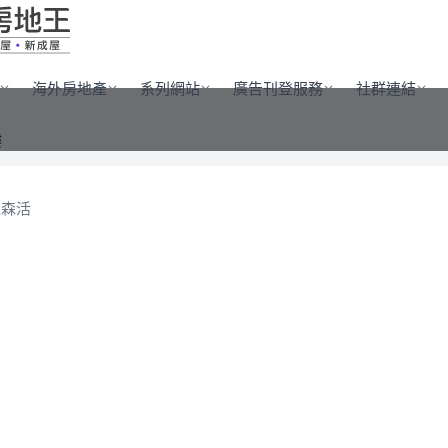
海外房地產
系列網站
廣告刊登服務
社群連結
樓
霖森活