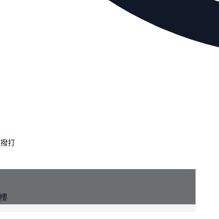
速撥打
1樓