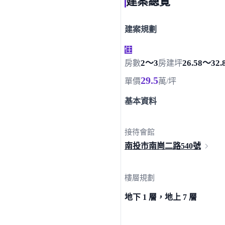
建案總覽
建案規劃
住
2～3
26.58～32.
房數
房
建坪
29.5
單價
萬/坪
基本資料
接待會館
南投市南崗二路
540號
樓層規劃
地下 1 層，地上 7 層