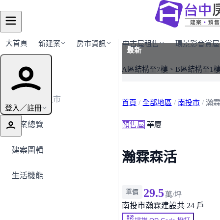
大首頁
新建案
房市資訊
中古屋租售
環景影音賞屋
最新
建案導覽
A區結構至7樓、B區結構至1
← 返回南投市
首頁
/
全部地區
/
南投市
/
瀚
登入／註冊
建案總覽
預售屋
華廈
建案圖輯
瀚霖森活
生活機能
29.5
單價
萬/坪
南投市
瀚霖建設
共 24 戶