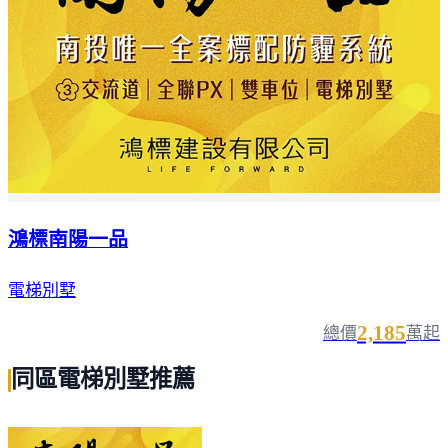
鴻標南陽一品
電梯別墅
2,185
總價
萬起
同區電梯別墅推薦