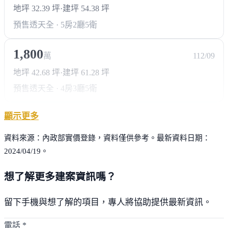
地坪 32.39 坪
·
建坪 54.38 坪
預售透天
全 · 5房2廳5衛
1,800
萬
112/09
地坪 42.68 坪
·
建坪 61.28 坪
預售透天
全 · 4房3廳5衛
顯示更多
資料來源：內政部實價登錄，資料僅供參考。最新資料日期：
2024/04/19。
想了解更多建案資訊嗎？
留下手機與想了解的項目，專人將協助提供最新資訊。
電話
*