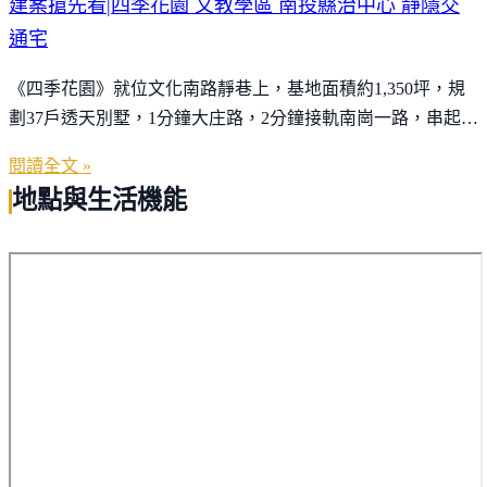
建案搶先看|四季花園 文教學區 南投縣治中心 靜隱交
通宅
《四季花園》就位文化南路靜巷上，基地面積約1,350坪，規
劃37戶透天別墅，1分鐘大庄路，2分鐘接軌南崗一路，串起這
座城市的節奏運行，南崗路上，就有肯德基、麥當勞、燦坤
閱讀全文 »
3C、大盤大商場等。
地點與生活機能