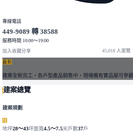
專線電話
449-9089 轉 38588
服務時間 10:00～19:00
點擊上方掃描 QR Code 可快速撥打
45,018 人瀏覽
加入收藏
分享
最新
建案全新完工，各戶型產品銷售中，現場備有實品屋可參
建案總覽
建案規劃
住
28～43
4.5～7.5
37
地坪
坪
面寬
米
戶數
戶