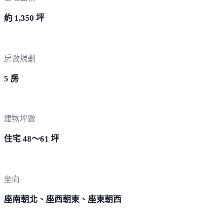
約 1,350 坪
房數規劃
5 房
建物坪數
住宅 48～61 坪
坐向
座南朝北、座西朝東、座東朝西