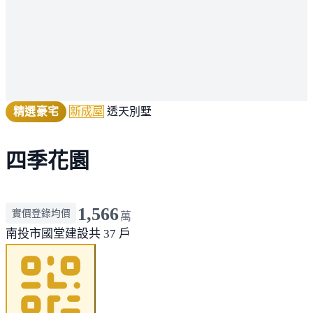
精選豪宅
新成屋
透天別墅
四季花園
1,566
實價登錄均價
萬
南投市
國堂建設
共 37 戶