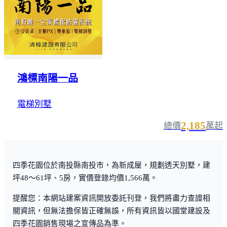
鴻標南陽一品
電梯別墅
2,185
總價
萬起
四季花園位於南投縣南投市，為新成屋，規劃透天別墅，建
坪48～61坪、5房，實價登錄均價1,566萬。
提醒您：本網站建案資訊開放委託刊登，我們將盡力查證相
關資訊，但無法擔保皆正確無誤，所有資訊皆以國堂建設及
四季花園銷售現場之宣傳品為準。