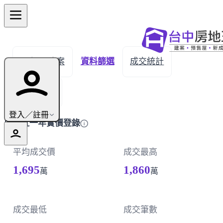
← 返回建案
資料篩選
成交統計
成交明細
登入／註冊
鹿港近一年實價登錄
平均成交價
成交最高
1,695
1,860
萬
萬
成交最低
成交筆數