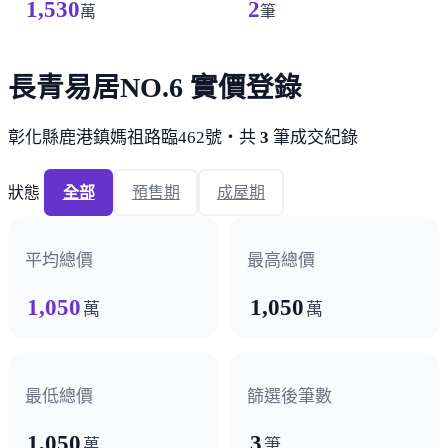
1,530
2
萬
筆
長青易居NO.6 實價登錄
彰化縣鹿港鎮媽祖路臨462號・共
3
筆成交紀錄
狀態
全部
預售期
成屋期
平均總價
最高總價
1,050
1,050
萬
萬
最低總價
篩選後筆數
1,050
3
萬
筆