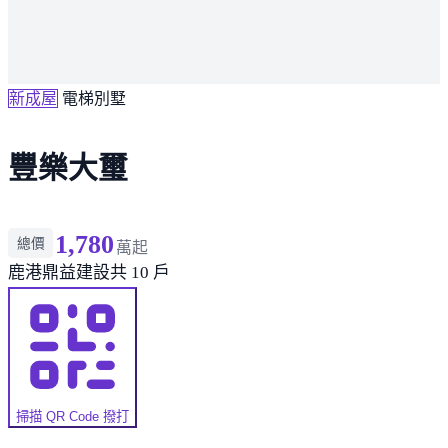
新成屋
電梯別墅
豐樂大璽
1,780
總價
萬起
鹿港
鼎益建設
共 10 戶
掃描 QR Code 撥打