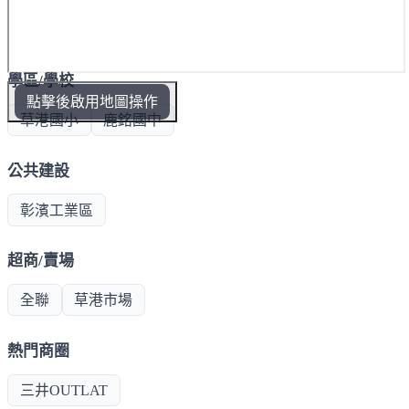
學區/學校
點擊後啟用地圖操作
草港國小
鹿銘國中
公共建設
彰濱工業區
超商/賣場
全聯
草港市場
熱門商圈
三井OUTLAT