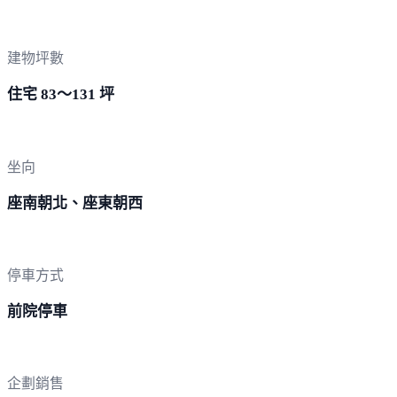
建物坪數
住宅 83～131 坪
坐向
座南朝北、座東朝西
停車方式
前院停車
企劃銷售