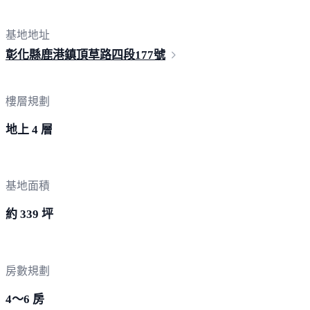
基地地址
彰化縣鹿港鎮頂草路四段
177號
樓層規劃
地上 4 層
基地面積
約 339 坪
房數規劃
4～6 房