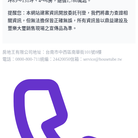
坪83～131坪、4～6房，總價1,780萬起。
提醒您：本網站建案資訊開放委託刊登，我們將盡力查證相
關資訊，但無法擔保皆正確無誤，所有資訊皆以鼎益建設及
豐樂大璽銷售現場之宣傳品為準。
房地王有限公司
地址：台南市中西區南華街101號8樓
電話：0800-800-711
統編：24420050
信箱：
service@housetube.tw