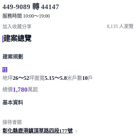
449-9089 轉 44147
服務時間 10:00～19:00
點擊上方掃描 QR Code 可快速撥打
8,135 人瀏覽
加入收藏
分享
建案總覽
建案規劃
住
26～52
5.15～5.8
10
地坪
坪
面寬
米
戶數
戶
1,780
總價
萬起
基本資料
接待會館
彰化縣鹿港鎮頂草路四段
177號