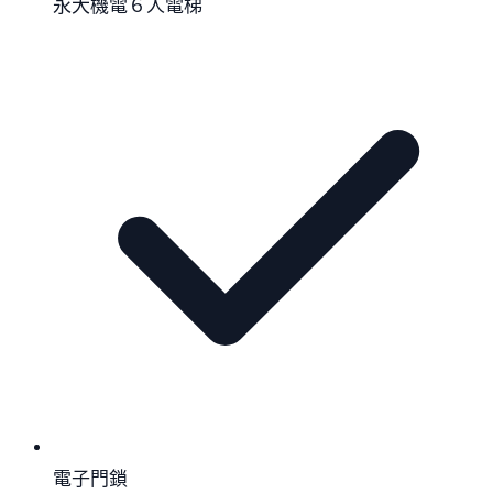
永大機電６人電梯
電子門鎖