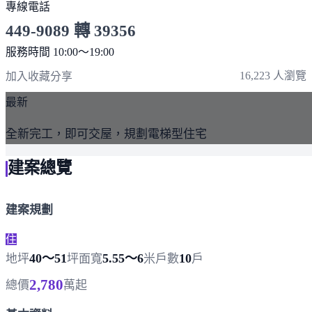
專線電話
449-9089 轉 39356
服務時間 10:00～19:00
點擊上方掃描 QR Code 可快速撥打
16,223 人瀏覽
加入收藏
分享
最新
全新完工，即可交屋，規劃電梯型住宅
建案總覽
建案規劃
住
40～51
5.55～6
10
地坪
坪
面寬
米
戶數
戶
2,780
總價
萬起