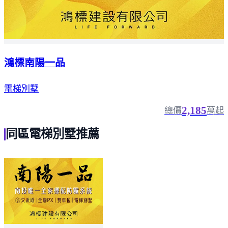
鴻標南陽一品
電梯別墅
2,185
總價
萬起
同區電梯別墅推薦