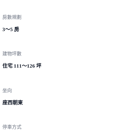
房數規劃
3～5 房
建物坪數
住宅 111～126 坪
坐向
座西朝東
停車方式