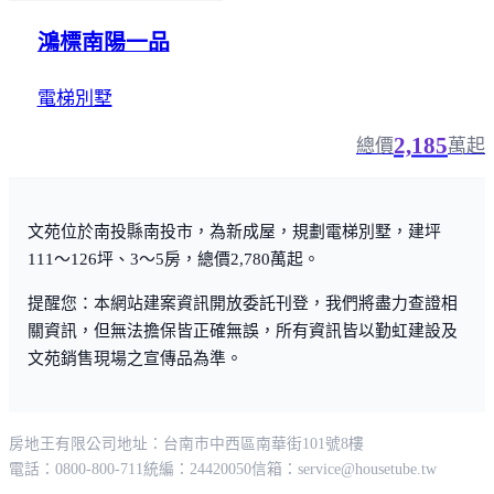
鴻標南陽一品
電梯別墅
2,185
總價
萬起
文苑位於南投縣南投市，為新成屋，規劃電梯別墅，建坪
111～126坪、3～5房，總價2,780萬起。
提醒您：本網站建案資訊開放委託刊登，我們將盡力查證相
關資訊，但無法擔保皆正確無誤，所有資訊皆以勤虹建設及
文苑銷售現場之宣傳品為準。
房地王有限公司
地址：台南市中西區南華街101號8樓
電話：0800-800-711
統編：24420050
信箱：
service@housetube.tw