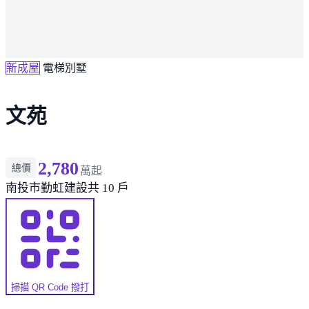
新成屋
電梯別墅
文苑
2,780
總價
萬起
南投市
勤虹建設
共 10 戶
掃描 QR Code 撥打