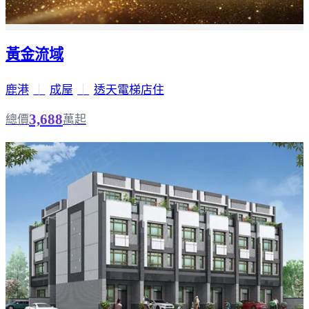
黃金流域
鹿港
｜
成屋
｜
透天電梯店住
3,688
總價
萬起