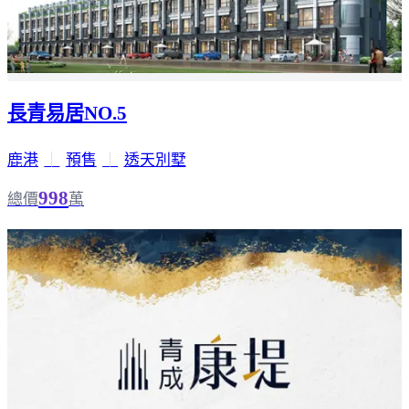
長青易居NO.5
鹿港
｜
預售
｜
透天別墅
998
總價
萬