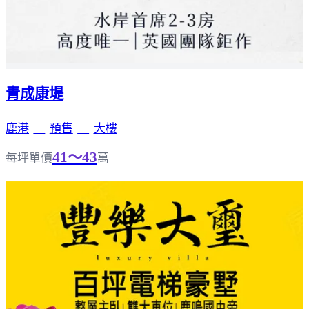
青成康堤
鹿港
｜
預售
｜
大樓
41～43
每坪單價
萬