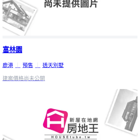
富林園
鹿港
｜
預售
｜
透天別墅
建案價格
尚未公開