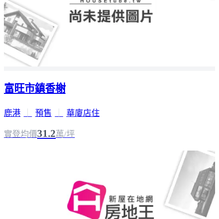
富旺市鎮香榭
鹿港
｜
預售
｜
華廈店住
31.2
實登均價
萬/坪