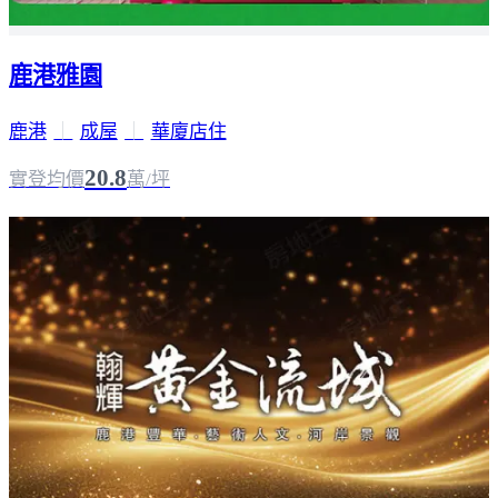
鹿港雅園
鹿港
｜
成屋
｜
華廈店住
20.8
實登均價
萬/坪