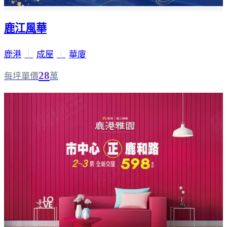
鹿江風華
鹿港
｜
成屋
｜
華廈
28
每坪單價
萬