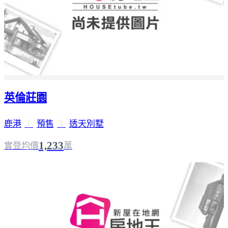
英倫莊園
鹿港
｜
預售
｜
透天別墅
1,233
實登均價
萬