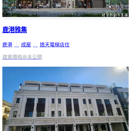
鹿港雅集
鹿港
｜
成屋
｜
透天電梯店住
建案價格
尚未公開