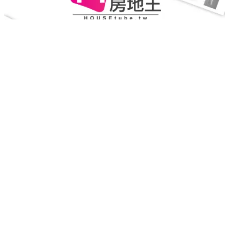
捷寶禾風臻墅-永安
鹿港
｜
預售
｜
透天別墅
1,311
實登均價
萬
重新載入
載入失敗，請再試一次