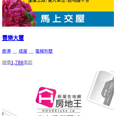
豐樂大璽
鹿港
｜
成屋
｜
電梯別墅
1,780
總價
萬起