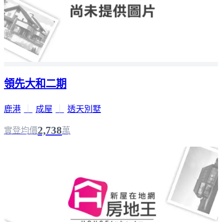
領先大和二期
鹿港
｜
成屋
｜
透天別墅
2,738
實登均價
萬