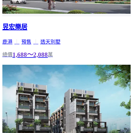
昱宏樂居
鹿港
｜
預售
｜
透天別墅
1,688～2,088
總價
萬