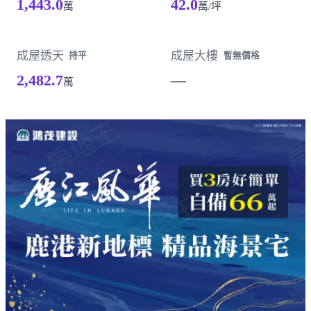
1,443.0
42.0
萬
萬/坪
成屋透天
成屋大樓
持平
暫無價格
2,482.7
—
萬
載入失敗，請重新整理