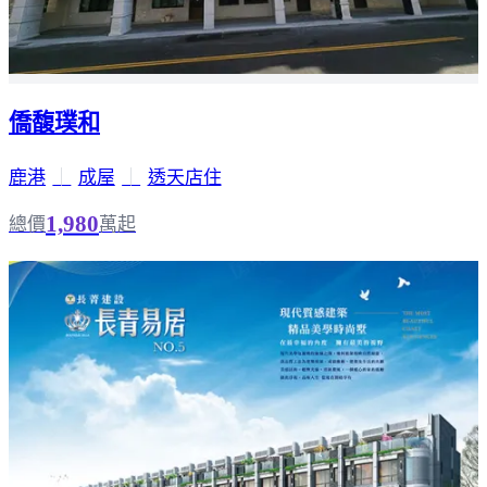
僑馥璞和
鹿港
｜
成屋
｜
透天店住
1,980
總價
萬起