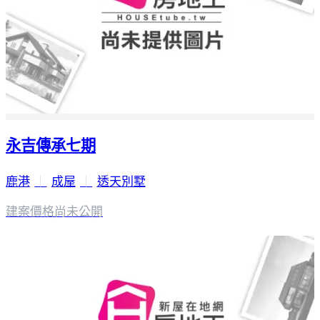
永吉傳承七期
鹿港
｜
成屋
｜
透天別墅
建案價格
尚未公開