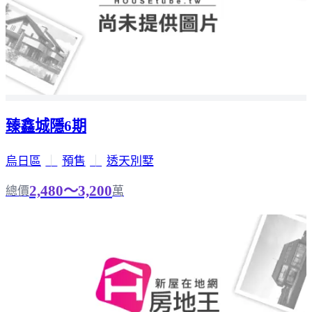
臻鑫城隱6期
烏日區
｜
預售
｜
透天別墅
2,480～3,200
總價
萬