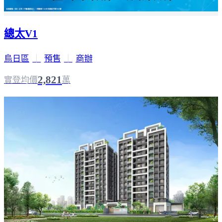
總太V1
烏日區
｜
預售
｜
商辦
2,821
實登均價
萬