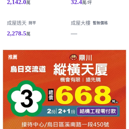
2,142.0
32.4
萬
萬/坪
成屋透天
成屋大樓
持平
暫無價格
2,278.5
—
萬
載入失敗，請重新整理
推薦