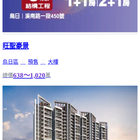
旺聖豪景
烏日區
｜
預售
｜
大樓
638～1,020
總價
萬