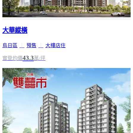
大華縱橫
烏日區
｜
預售
｜
大樓店住
43.3
實登均價
萬/坪