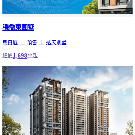
穩喬東園墅
烏日區
｜
預售
｜
透天別墅
1,698
總價
萬起