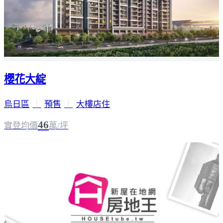
櫻花大綻
烏日區
｜
預售
｜
大樓店住
46
實登均價
萬/坪