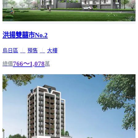
洪揚雙囍市No.2
烏日區
｜
預售
｜
大樓
766～1,078
總價
萬