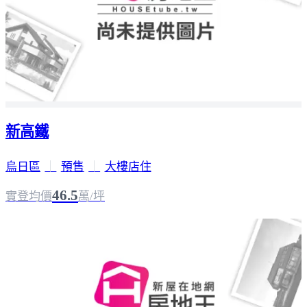
新高鐵
烏日區
｜
預售
｜
大樓店住
46.5
實登均價
萬/坪