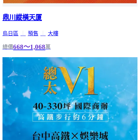
鼎川縱橫天厦
烏日區
｜
預售
｜
大樓
668～1,068
總價
萬