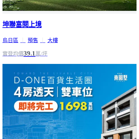
坤聯富閱上境
烏日區
｜
預售
｜
大樓
39.1
實登均價
萬/坪