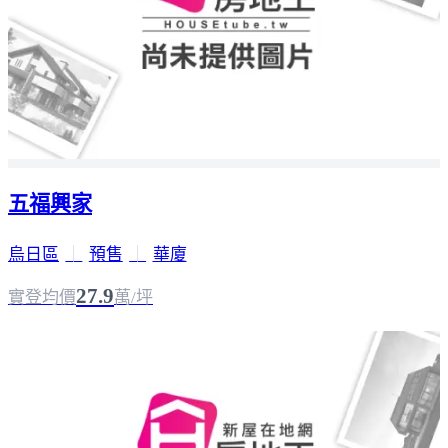
五福興家
烏日區
｜
預售
｜
華廈
27.9
實登均價
萬/坪