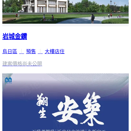
岩城金鑽
烏日區
｜
預售
｜
大樓店住
建案價格
尚未公開