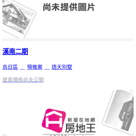
溪南二期
烏日區
｜
預推案
｜
透天別墅
建案價格
尚未公開