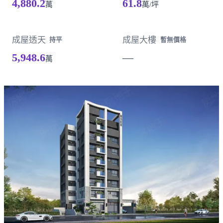
4,880.2
61.8
萬
萬/坪
成屋透天
成屋大樓
持平
暫無價格
5,948.6
—
萬
載入失敗，請重新整理