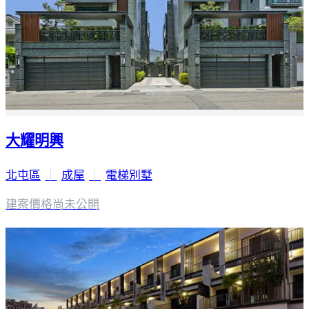
大耀明興
北屯區
｜
成屋
｜
電梯別墅
建案價格
尚未公開