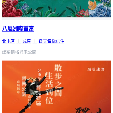
八展洲際首富
北屯區
｜
成屋
｜
透天電梯店住
建案價格
尚未公開