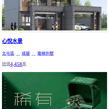
心悅水景
北屯區
｜
成屋
｜
電梯別墅
4,458
總價
萬