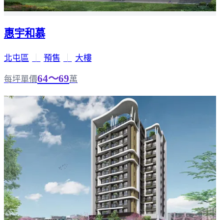
惠宇和慕
北屯區
｜
預售
｜
大樓
64～69
每坪單價
萬