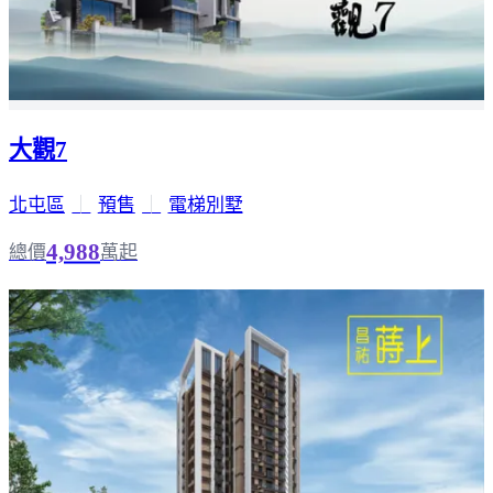
大觀7
北屯區
｜
預售
｜
電梯別墅
4,988
總價
萬起