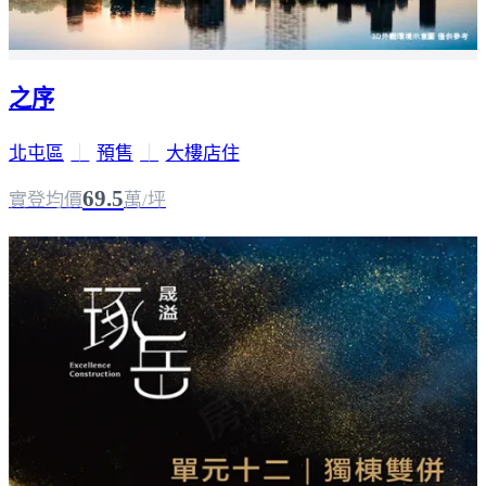
之序
北屯區
｜
預售
｜
大樓店住
69.5
實登均價
萬/坪