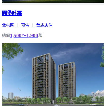
圓堡睦霖
北屯區
｜
預售
｜
華廈店住
1,500～1,900
總價
萬