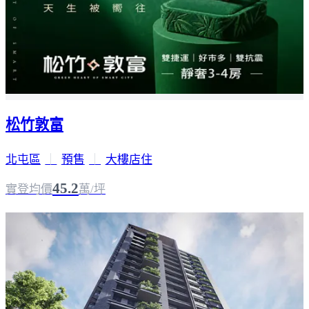
松竹敦富
北屯區
｜
預售
｜
大樓店住
45.2
實登均價
萬/坪