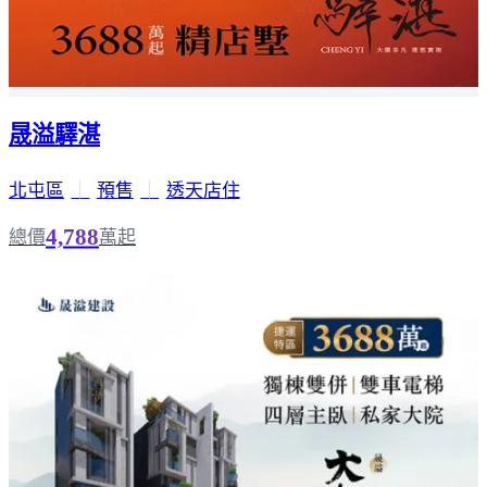
晟溢驛湛
北屯區
｜
預售
｜
透天店住
4,788
總價
萬起