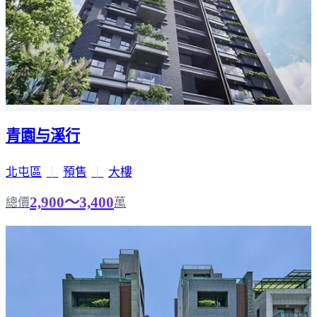
青園与溪行
北屯區
｜
預售
｜
大樓
2,900～3,400
總價
萬