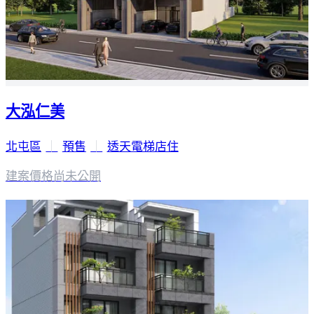
大泓仁美
北屯區
｜
預售
｜
透天電梯店住
建案價格
尚未公開