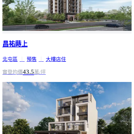
昌祐蒔上
北屯區
｜
預售
｜
大樓店住
43.5
實登均價
萬/坪