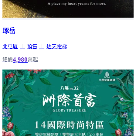
琢岳
北屯區
｜
預售
｜
透天電梯
4,980
總價
萬起