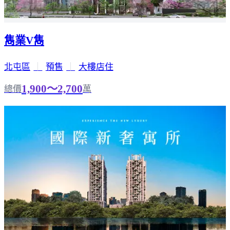
雋業V雋
北屯區
｜
預售
｜
大樓店住
1,900～2,700
總價
萬