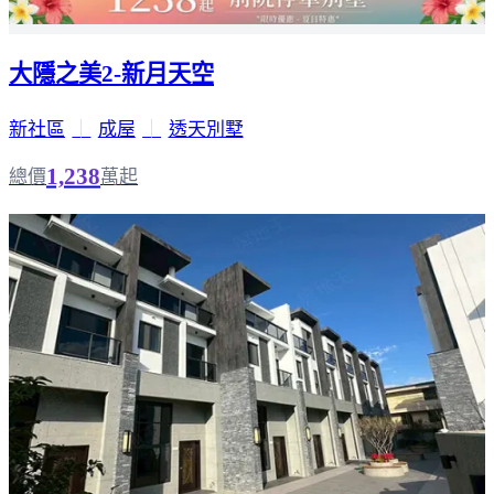
大隱之美2-新月天空
新社區
｜
成屋
｜
透天別墅
1,238
總價
萬起