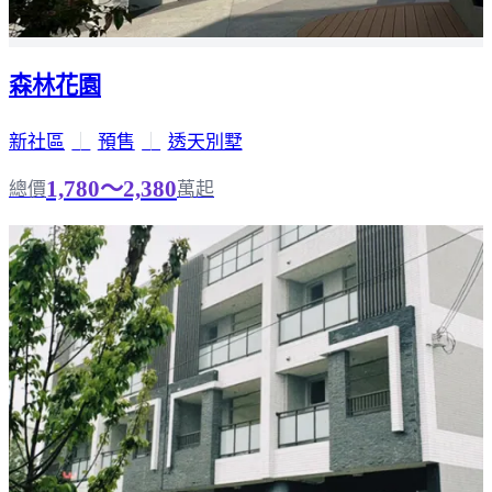
森林花園
新社區
｜
預售
｜
透天別墅
1,780～2,380
總價
萬起