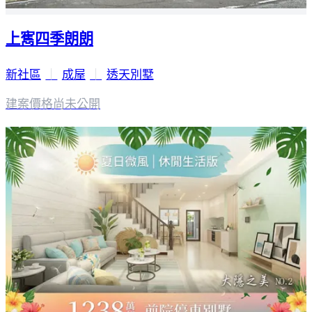
上寯四季朗朗
新社區
｜
成屋
｜
透天別墅
建案價格
尚未公開