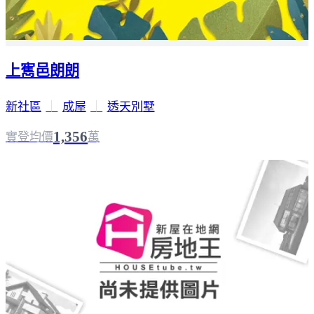
上寯邑朗朗
新社區
｜
成屋
｜
透天別墅
1,356
實登均價
萬