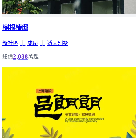
樹根榛邸
新社區
｜
成屋
｜
透天別墅
2,088
總價
萬起