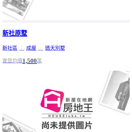
新社原墅
新社區
｜
成屋
｜
透天別墅
1,500
實登均價
萬