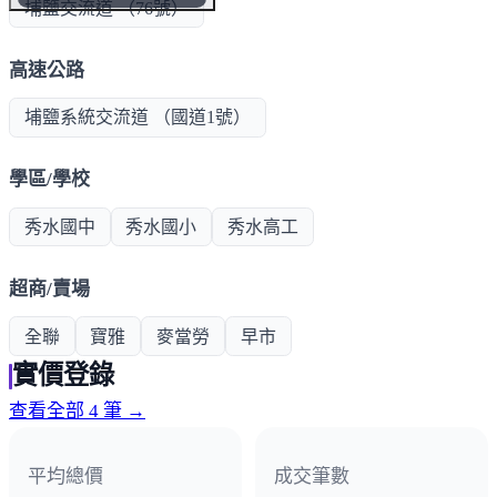
埔鹽交流道 （76號）
高速公路
埔鹽系統交流道 （國道1號）
學區/學校
秀水國中
秀水國小
秀水高工
超商/賣場
全聯
寶雅
麥當勞
早市
實價登錄
查看全部 4 筆 →
平均總價
成交筆數