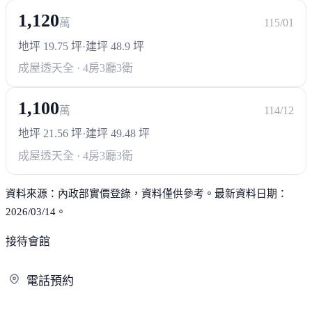
1,120
萬
115/01
地坪 19.75 坪
·
建坪 48.9 坪
成屋透天
全 · 4房3廳3衛
1,100
萬
114/12
地坪 21.56 坪
·
建坪 49.48 坪
成屋透天
全 · 4房3廳3衛
資料來源：內政部實價登錄，資料僅供參考。最新資料日期：
2026/03/14。
接待會館
電
話預約