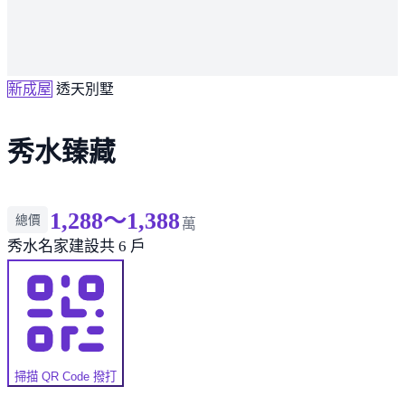
新成屋
透天別墅
秀水臻藏
1,288～1,388
總價
萬
秀水
名家建設
共 6 戶
掃描 QR Code 撥打