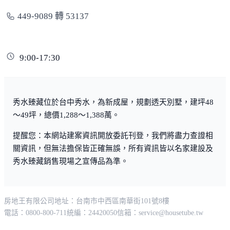
449-9089 轉 53137
9:00-17:30
秀水臻藏位於台中秀水，為新成屋，規劃透天別墅，建坪48
～49坪，總價1,288～1,388萬。
提醒您：本網站建案資訊開放委託刊登，我們將盡力查證相
關資訊，但無法擔保皆正確無誤，所有資訊皆以名家建設及
秀水臻藏銷售現場之宣傳品為準。
房地王有限公司
地址：台南市中西區南華街101號8樓
電話：0800-800-711
統編：24420050
信箱：
service@housetube.tw