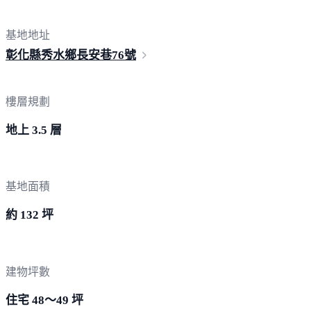
基地地址
彰化縣秀水鄉長安巷
76號
樓層規劃
地上 3.5 層
基地面積
約 132 坪
建物坪數
住宅 48～49 坪