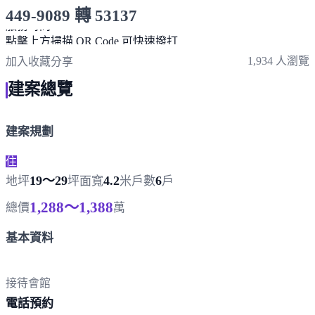
449-9089 轉 53137
服務時間 9:00-17:30
點擊上方掃描 QR Code 可快速撥打
1,934 人瀏覽
加入收藏
分享
建案總覽
建案規劃
住
19～29
4.2
6
地坪
坪
面寬
米
戶數
戶
1,288～1,388
總價
萬
基本資料
接待會館
電
話預約