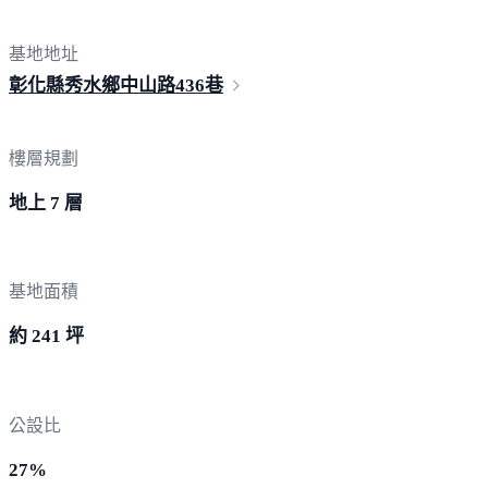
基地地址
彰化縣秀水鄉中山路4
36巷
樓層規劃
地上 7 層
基地面積
約 241 坪
公設比
27%