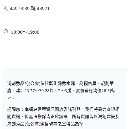
449-9089 轉 48921
10:00～19:00
鴻創秀品苑(公寓)位於彰化縣秀水鄉，為預售屋，規劃華
廈，建坪23.77～30.28坪、2～3房，實價登錄均價28.3萬/
坪。
提醒您：本網站建案資訊開放委託刊登，我們將盡力查證相
關資訊，但無法擔保皆正確無誤，所有資訊皆以鴻創建設及
鴻創秀品苑(公寓)銷售現場之宣傳品為準。