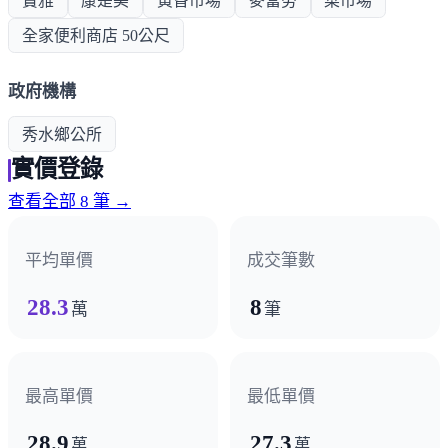
寶雅
康是美
黃昏市場
麥當勞
菜市場
全家便利商店 50公尺
政府機構
秀水鄉公所
實價登錄
查看全部 8 筆 →
平均單價
成交筆數
28.3
8
萬
筆
最高單價
最低單價
28.9
27.3
萬
萬