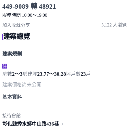
449-9089 轉 48921
服務時間 10:00～19:00
點擊上方掃描 QR Code 可快速撥打
3,122 人瀏覽
加入收藏
分享
建案總覽
建案規劃
住
2～3
23.77～30.28
23
房數
房
建坪
坪
戶數
戶
建案價格
尚未公開
基本資料
接待會館
彰化縣秀水鄉中山路4
36巷