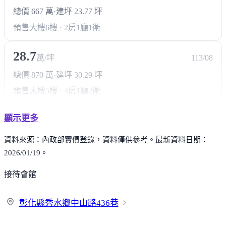
總價 667 萬
·
建坪 23.77 坪
預售大樓
6樓 · 2房1廳1衛
28.7
萬/坪
113/08
總價 870 萬
·
建坪 30.29 坪
預售大樓
5樓 · 3房1廳2衛
顯示更多
資料來源：內政部實價登錄，資料僅供參考。最新資料日期：
2026/01/19。
接待會館
彰化縣秀水鄉中山路4
36巷