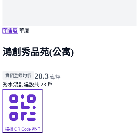
預售屋
華廈
鴻創秀品苑(公寓)
28.3
實價登錄均價
萬/坪
秀水
鴻創建設
共 23 戶
掃描 QR Code 撥打