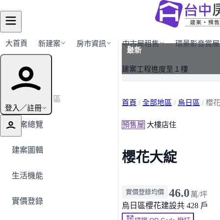
大首頁
新建案
房市資訊
中古屋租售
環景影音賞屋
最新
建案導覽
建案工程進度至１樓
← 返回烏日區
首頁
/
全部地區
/
烏日區
/
櫻
登入／註冊
建案總覽
預售屋
大樓店住
建案圖輯
櫻花大綻
生活機能
46.0
實價登錄均價
萬/坪
實價登錄
烏日區
櫻花建設
共 428 戶