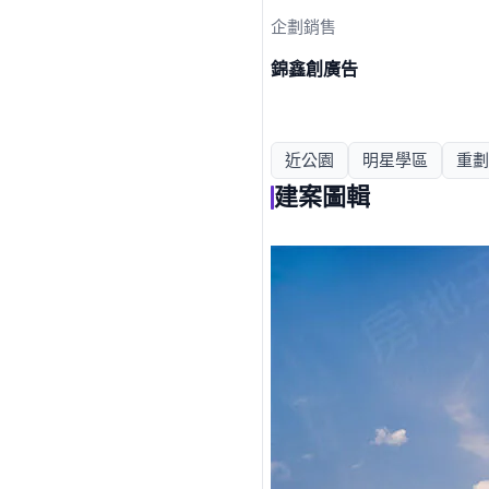
企劃銷售
錦鑫創廣告
近公園
明星學區
重劃
建案圖輯