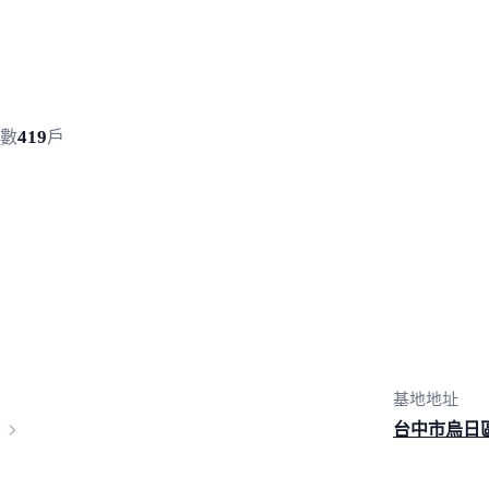
419
數
戶
基地地址
台中市烏日