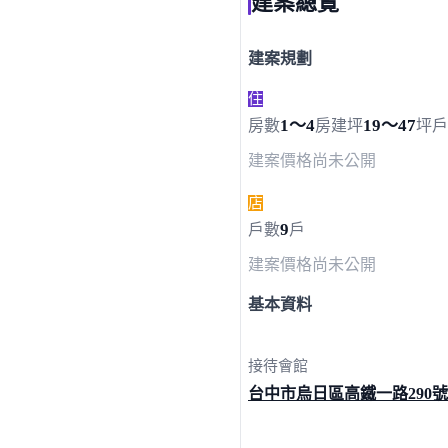
建案總覽
建案規劃
住
1～4
19～47
房數
房
建坪
坪
戶
建案價格
尚未公開
店
9
戶數
戶
建案價格
尚未公開
基本資料
接待會館
台中市烏日區高鐵一路
290號