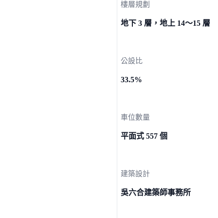
樓層規劃
地下 3 層，地上 14～15 層
公設比
33.5%
車位數量
平面式 557 個
建築設計
吳六合建築師事務所