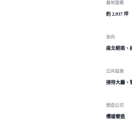
基地面積
約 2,937 坪
坐向
座北朝南、
公共設施
接待大廳、
營造公司
櫻雄營造