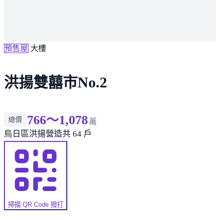
預售屋
大樓
洪揚雙囍市No.2
766～1,078
總價
萬
烏日區
洪揚營造
共 64 戶
掃描 QR Code 撥打