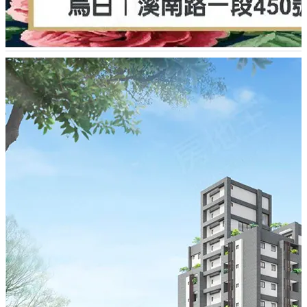
離。
◎衛浴面盆及馬桶採用和成HCG品牌。
◎每戶均安裝影像式螢幕對講機。
◎電梯車廂設置攝錄影監視系統、緊急求救按鈕、及對講
機、感應式讀卡機與門禁系統連線。
★充 電 樁:每一車位旁均預留線架空管供電動車使用․
★燈光計畫:各陽台設置子母燈․
★緊急電源:冰箱電源加裝緊急電源(由發電機供電)․
★浴室排風:主衛浴有暖風機,其他浴室設置當層排風抽風
機․
★監控攝影:社區四面八方適當位置均設置攝錄影機,安全
無虞
★磁簧:各戶玄關大門均裝設磁簧式保全設備之線路,二樓
各窗及 有露臺戶之各窗亦有設置․
建案開箱｜雙囍市2期 烏日溪南 真正蛋黃區核心 地標首席