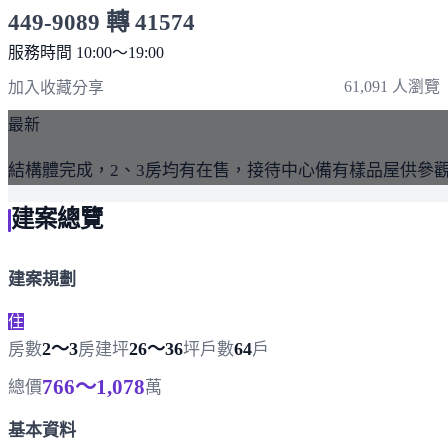
449-9089 轉 41574
服務時間 10:00～19:00
點擊上方掃描 QR Code 可快速撥打
61,091 人瀏覽
加入收藏
分享
最新
結構體完成，2、3房均有在售，接待中心備有樣品屋供參
建案總覽
建案規劃
住
2～3
26～36
64
房數
房
建坪
坪
戶數
戶
766～1,078
總價
萬
基本資料