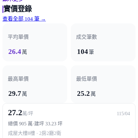
公共建設
實價登錄
社區活動中心
東園公園
查看全部 104 筆 →
超商/賣場
平均單價
成交筆數
黃昏市場
領鮮生鮮超市
統棧生鮮
26.4
104
萬
筆
熱門商圈
溪南商圈
最高單價
最低單價
29.7
25.2
醫療機構
萬
萬
林新醫院烏日院區
佳康診所
27.2
萬/坪
115/04
政府機構
總價 905 萬
·
建坪 33.23 坪
成屋大樓
8樓 · 2房2廳2衛
農會
派出所