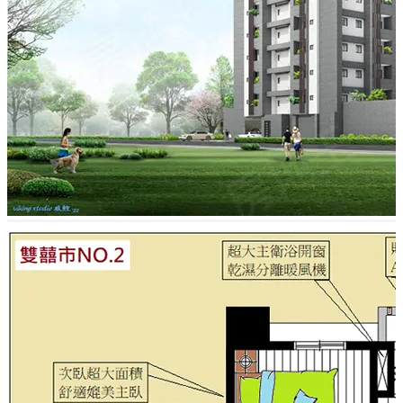
靜巷宅 https://blog.housetube.tw/16371
雙囍市2期｜烏日溪南商圈 稀有大樓新案 858萬起入主南
台中 最後機會！！ https://blog.housetube.tw/16478