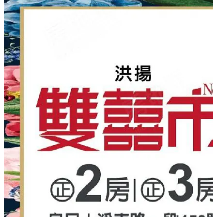
3.外觀特採用格柵設計,將每戶之室外機阻隔不外露,更增添
整棟大樓美觀及價值
▍建材特色(時尚、潮流、實用、美學)
◎客廳、餐廳、廚房及房間地板均鋪設降噪音耐磨防水防
潮地板。
◎玄關採用精緻藝術大門，並統一贈送四合一指紋電子
鎖。
【廚房設備】
◎採用櫻花整體廚具,附專用感應爐、隱藏式抽油煙機、不
鏽鋼洗滌槽、人造石檯面、高級吊廚櫃組、烤漆玻璃、料
理台整體高級配備。
【衛浴設備】
◎主衛浴：採用高級面盆，免治馬桶座，國際牌暖風機，
蓮蓬頭、明鏡、 並預留洗地龍頭及插座。
◎二房：主衛浴乾濕分離；三房：主、次衛浴均為乾濕分