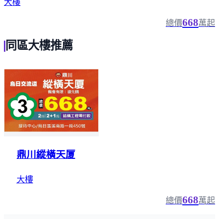
大樓
668
總價
萬起
同區大樓推薦
鼎川縱橫天厦
大樓
668
總價
萬起