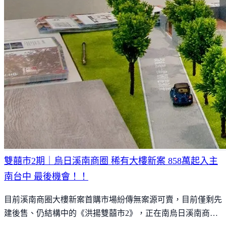
雙囍市2期｜烏日溪南商圈 稀有大樓新案 858萬起入主
南台中 最後機會！！
目前溪南商圈大樓新案首購市場紛傳無案源可賣，目前僅剩先
建後售、仍結構中的《洪揚雙囍市2》，正在南烏日溪南商圈