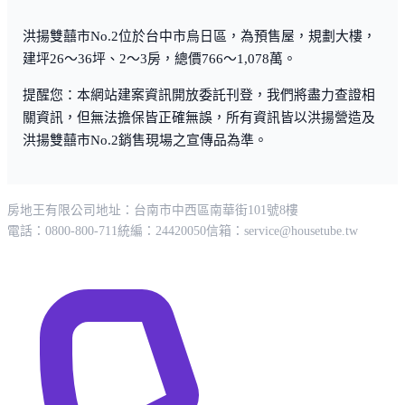
洪揚雙囍市No.2位於台中市烏日區，為預售屋，規劃大樓，
建坪26～36坪、2～3房，總價766～1,078萬。
提醒您：本網站建案資訊開放委託刊登，我們將盡力查證相
關資訊，但無法擔保皆正確無誤，所有資訊皆以洪揚營造及
洪揚雙囍市No.2銷售現場之宣傳品為準。
房地王有限公司
地址：台南市中西區南華街101號8樓
電話：0800-800-711
統編：24420050
信箱：
service@housetube.tw