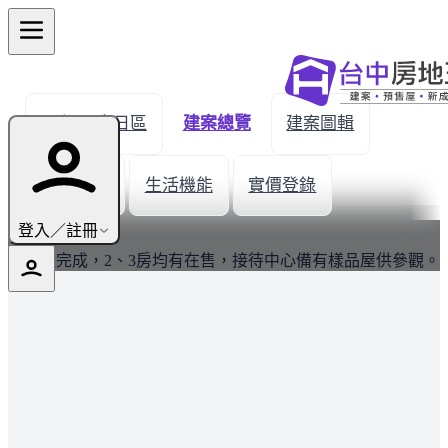
← 返回烏日區
建案總覽
建案圖輯
新屋開箱
生活機能
實價登錄
最新
登入／註冊
結構體完成，2、3房均有在售，接待中心備有樣品屋供參觀。