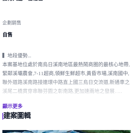
企劃銷售
自售
▍地段優勢...
本案基地位處於南烏日溪南地區最熱鬧商圈的最核心地帶,
緊鄰溪壩農會,7-11超商,領鮮生鮮超市,黃昏市場,溪南國中,
聯外道路溪南路接連環中路直上國三烏日交流道,新通車之
溪尾二橋貫穿串聯芬園之彰南路,更加速兩地之發展․
▍產品優勢...
顯示更多
1.均質大兩房,大三房,格局方正,戶戶邊間,兩面或三面採光
建案圖輯
極佳,完美之作!
2.車位比例1:1可滿足戶戶有車位之需求