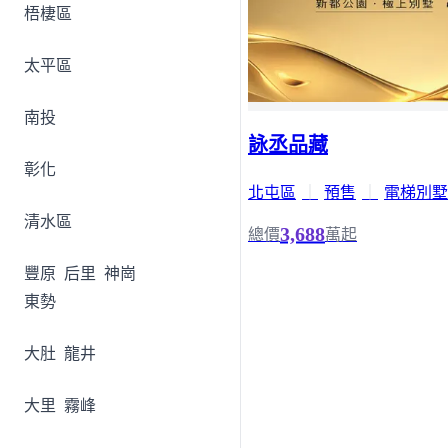
梧棲區
太平區
南投
詠丞品藏
彰化
北屯區
｜
預售
｜
電梯別墅
清水區
3,688
總價
萬起
豐原
后里
神崗
東勢
大肚
龍井
大里
霧峰