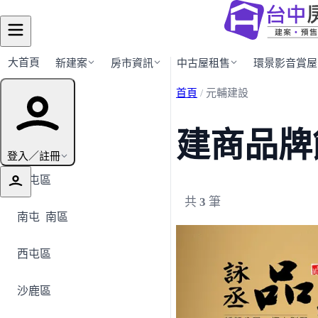
大首頁
新建案
房市資訊
中古屋租售
環景影音賞屋
首頁
/
元輔建設
行政區導覽
建商品牌
全部地區
登入／註冊
北屯區
共
3
筆
南屯
南區
西屯區
沙鹿區