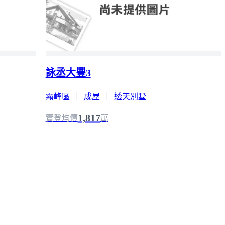
詠丞大豐3
霧峰區
｜
成屋
｜
透天別墅
1,817
實登均價
萬