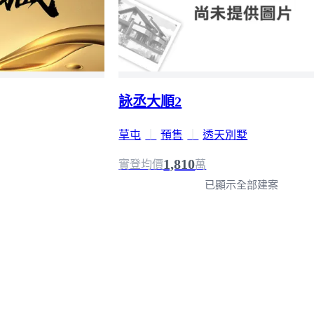
詠丞大順2
草屯
｜
預售
｜
透天別墅
1,810
實登均價
萬
已顯示全部建案