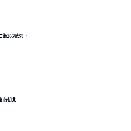
街26
5號旁
座南朝北