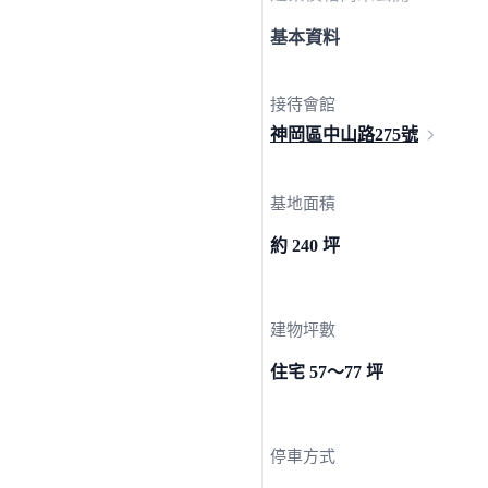
基本資料
接待會館
神岡區中山路
275號
基地面積
約 240 坪
建物坪數
住宅 57～77 坪
停車方式