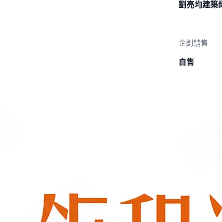
劉亮均建築
企劃銷售
自售