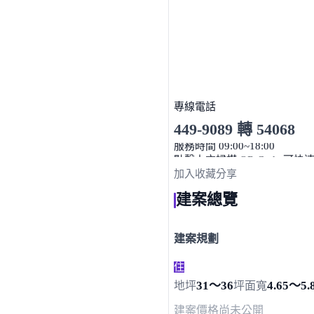
專線電話
449-9089 轉 54068
服務時間 09:00~18:00
點擊上方掃描 QR Code 可快
加入收藏
分享
建案總覽
建案規劃
住
31～36
4.65～5.
地坪
坪
面寬
建案價格
尚未公開