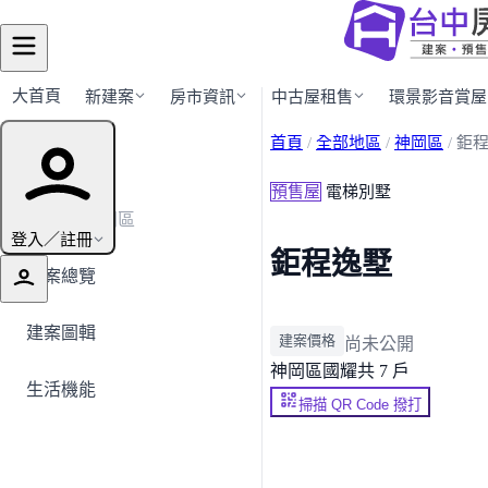
大首頁
新建案
房市資訊
中古屋租售
環景影音賞屋
首頁
/
全部地區
/
神岡區
/
鉅
建案導覽
預售屋
電梯別墅
← 返回神岡區
登入／註冊
鉅程逸墅
建案總覽
建案圖輯
建案價格
尚未公開
神岡區
國耀
共 7 戶
生活機能
掃描 QR Code 撥打