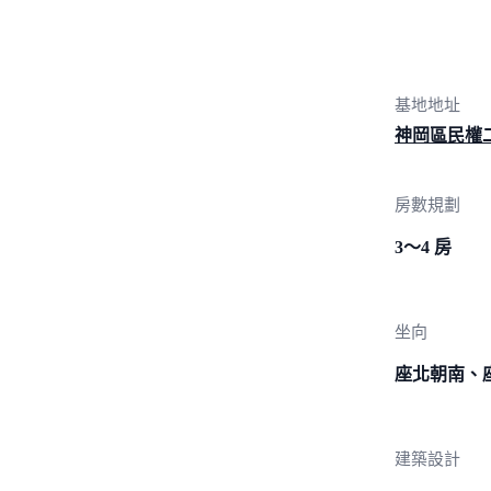
基地地址
神岡區民權二
房數規劃
3～4 房
坐向
座北朝南、
建築設計