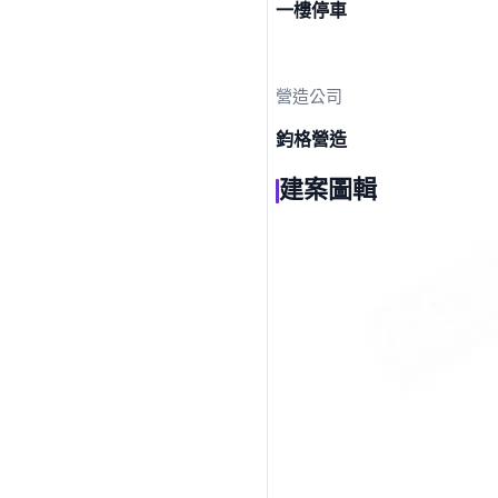
一樓停車
營造公司
鈞格營造
建案圖輯