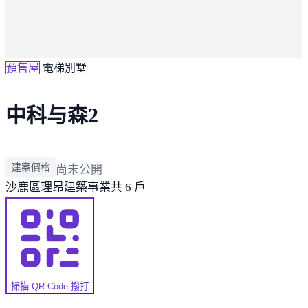
預售屋
電梯別墅
中科与森2
建案價格
尚未公開
沙鹿區
理昂建築事業
共 6 戶
掃描 QR Code 撥打