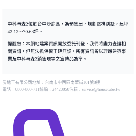
中科与森2位於台中沙鹿區，為預售屋，規劃電梯別墅，建坪
42.12～70.63坪。
提醒您：本網站建案資訊開放委託刊登，我們將盡力查證相
關資訊，但無法擔保皆正確無誤，所有資訊皆以理昂建築事
業及中科与森2銷售現場之宣傳品為準。
房地王有限公司
地址：台南市中西區南華街101號8樓
電話：0800-800-711
統編：24420050
信箱：
service@housetube.tw