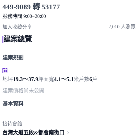
449-9089 轉 53177
服務時間 9:00~20:00
點擊上方掃描 QR Code 可快速撥打
2,010 人瀏覽
加入收藏
分享
建案總覽
建案規劃
住
19.3～37.9
4.1～5.1
6
地坪
坪
面寬
米
戶數
戶
建案價格
尚未公開
基本資料
接待會館
台灣大道五段&都會
南街口