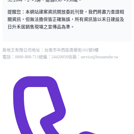
32.26坪、2～3房，總價638～938萬。
提醒您：本網站建案資訊開放委託刊登，我們將盡力查證相
關資訊，但無法擔保皆正確無誤，所有資訊皆以禾日建設及
日升禾居銷售現場之宣傳品為準。
房地王有限公司
地址：台南市中西區南華街101號8樓
電話：0800-800-711
統編：24420050
信箱：
service@housetube.tw