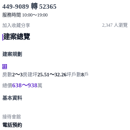
449-9089 轉 52365
服務時間 10:00～19:00
點擊上方掃描 QR Code 可快速撥打
2,347 人瀏覽
加入收藏
分享
建案總覽
建案規劃
住
2～3
25.51～32.26
8
房數
房
建坪
坪
戶數
戶
638～938
總價
萬
基本資料
接待會館
電
話預約