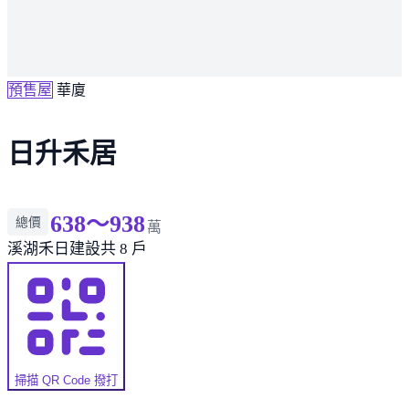
預售屋
華廈
日升禾居
638～938
總價
萬
溪湖
禾日建設
共 8 戶
掃描 QR Code 撥打