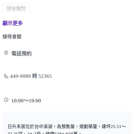
道安醫院
顯示更多
政府機構
接待會館
戶政事務所
衛生所
鎮公所
電
話預約
449-9089 轉 52365
10:00～19:00
日升禾居位於台中溪湖，為預售屋，規劃華廈，建坪25.51～