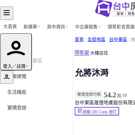
大首頁
新建案
房市資訊
中古屋租售
環景影音賞屋
首頁
/
全部地區
/
台中東區
/
建案導覽
預售屋
大樓店住
← 返回台中東區
登入／註冊
允將沐溡
建案總覽
生活機能
54.2
實價登錄均價
萬/坪
台中東區
晟億地產股份有限公
實價登錄
掃描 QR Code 撥打