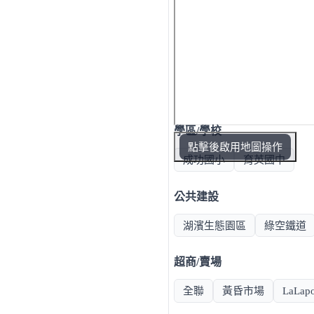
學區/學校
點擊後啟用地圖操作
成功國小
育英國中
公共建設
湖濱生態園區
綠空鐵道
超商/賣場
全聯
黃昏市場
LaLapo