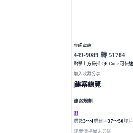
專線電話
449-9089 轉 51784
服務時間 10:00～19:00
點擊上方掃描 QR Code 可快
加入收藏
分享
建案總覽
建案規劃
住
3～4
37～50
房數
房
建坪
坪
戶
建案價格
尚未公開