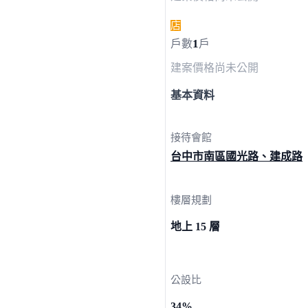
店
1
戶數
戶
建案價格
尚未公開
基本資料
接待會館
台中市南區國光路、
建成路
樓層規劃
地上 15 層
公設比
34%