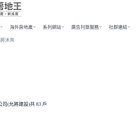
海外房地產
系列網站
廣告刊登服務
社群連結
允將沐溡
司(允將建設)
共 83 戶