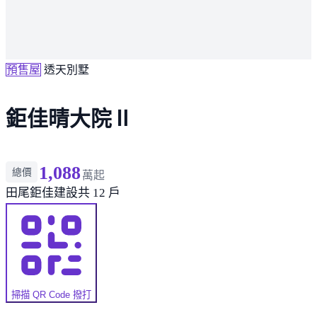
預售屋
透天別墅
鉅佳晴大院Ⅱ
1,088
總價
萬起
田尾
鉅佳建設
共 12 戶
掃描 QR Code 撥打