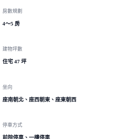
房數規劃
4～5 房
建物坪數
住宅 47 坪
坐向
座南朝北、座西朝東、座東朝西
停車方式
前院停車、一樓停車