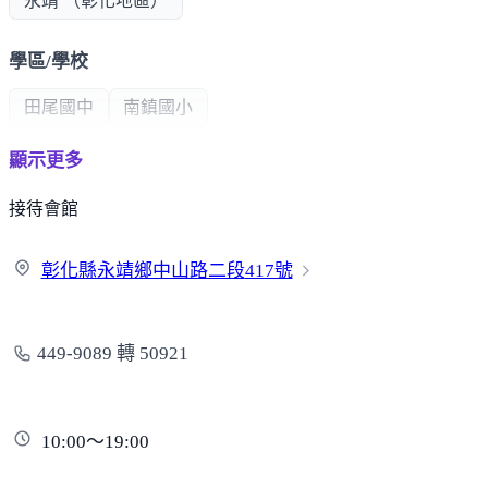
永靖 （彰化地區）
學區/學校
田尾國中
南鎮國小
顯示更多
公共建設
接待會館
成美文化園區
彰化縣永靖鄉中山路二段
417號
超商/賣場
全聯
7-11
449-9089 轉 50921
熱門商圈
社頭商圈
北斗商圈
永靖商圈
田尾花園夜市
10:00～19:00