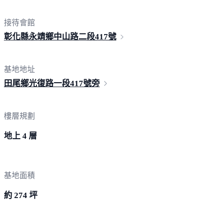
接待會館
彰化縣永靖鄉中山路二段
417號
基地地址
田尾鄉光復路一段41
7號旁
樓層規劃
地上 4 層
基地面積
約 274 坪