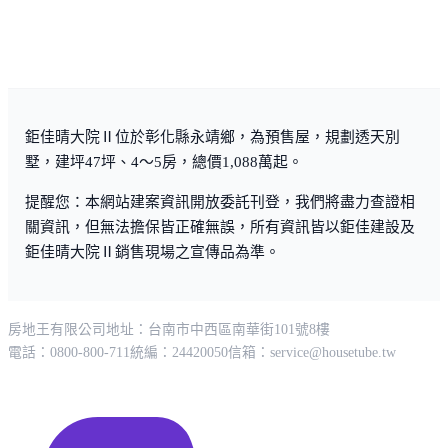
政府機構
消防局
鄉公所
鉅佳晴大院Ⅱ位於彰化縣永靖鄉，為預售屋，規劃透天別
墅，建坪47坪、4～5房，總價1,088萬起。
提醒您：本網站建案資訊開放委託刊登，我們將盡力查證相
關資訊，但無法擔保皆正確無誤，所有資訊皆以鉅佳建設及
鉅佳晴大院Ⅱ銷售現場之宣傳品為準。
房地王有限公司
地址：台南市中西區南華街101號8樓
電話：0800-800-711
統編：24420050
信箱：
service@housetube.tw