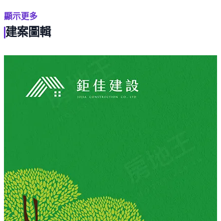
彰化站約2.5公里、田中火車站約5公里。
顯示更多
(二) 基地位於田尾鄉東南方，近永靖、田尾及北斗鎮市
建案圖輯
區，周遭有火車站、彰化高鐵、公所、 圖書館、國中小
學、永靖高工，北斗家商且近田尾公路花園、田尾花園夜
市、成美文化園區。
(三) 規劃臨路7米大面寬側院停車2戶、5米6社區型半室內
停車10戶。
正三樓半、標準戶土地約23坪、建坪約47坪、整層主臥、
四~五房。