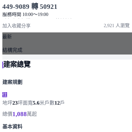
449-9089 轉 50921
服務時間 10:00～19:00
點擊上方掃描 QR Code 可快速撥打
2,921 人瀏覽
加入收藏
分享
最新
結構完成
建案總覽
建案規劃
住
23
5.6
12
地坪
坪
面寬
米
戶數
戶
1,088
總價
萬起
基本資料