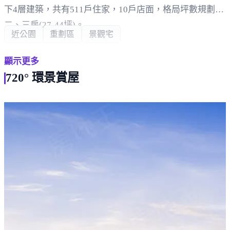
下4層建築，共有511戶住家，10戶店面，格局坪數規劃
二、三房(27-44坪)。
近公園
重劃區
景觀宅
車位共規劃499個平面車位(含10個充電車位)，休閒設施有
顯示更多
大廳、會客室、信箱區、更衣室、ktv、兒童遊戲室、游泳
720° 環景賞屋
池、家教室、健身房、中庭花園、棋藝室、湯屋、琴房、
會議室、瑜珈室、廚藝教室、閱讀室、籃.羽球場，結構採
RC鋼骨鋼筋混凝土。
周邊環境方面，鄰近清水槺榔國小、清水國中、童綜合醫
院、港區藝術中心、清水運動中心、頂魚寮公園。
生活採買方面，鄰近清水、梧棲舊市區生活機能，三井
outlet、全聯福利中心、梧棲第一市場、清水市場。