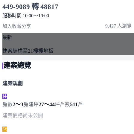
449-9089 轉 48817
服務時間 10:00～19:00
點擊上方掃描 QR Code 可快速撥打
9,427 人瀏覽
加入收藏
分享
最新
建案結構至21樓樓地板
建案總覽
建案規劃
住
2～3
27～44
511
房數
房
建坪
坪
戶數
戶
建案價格
尚未公開
店