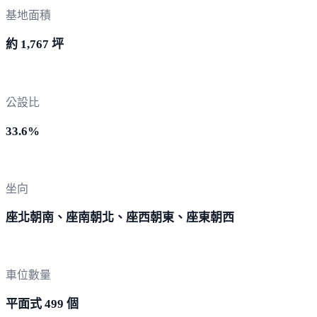
基地面積
約 1,767 坪
公設比
33.6%
坐向
座北朝南、座南朝北、座西朝東、座東朝西
車位數量
平面式 499 個