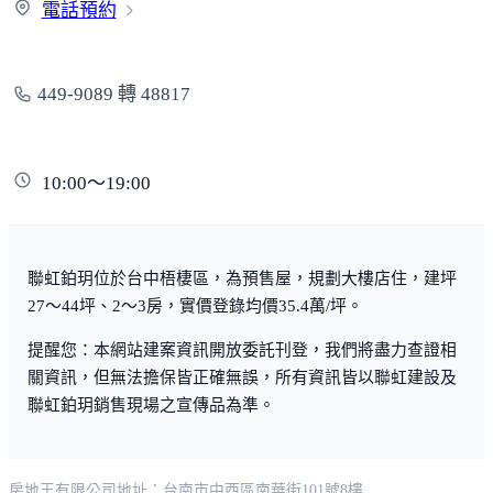
電
話預約
449-9089 轉 48817
10:00～19:00
聯虹鉑玥位於台中梧棲區，為預售屋，規劃大樓店住，建坪
27～44坪、2～3房，實價登錄均價35.4萬/坪。
提醒您：本網站建案資訊開放委託刊登，我們將盡力查證相
關資訊，但無法擔保皆正確無誤，所有資訊皆以聯虹建設及
聯虹鉑玥銷售現場之宣傳品為準。
房地王有限公司
地址：台南市中西區南華街101號8樓