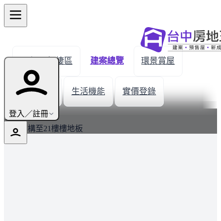
← 返回梧棲區
建案總覽
環景賞屋
建案圖輯
生活機能
實價登錄
最新
登入／註冊
建案結構至21樓樓地板