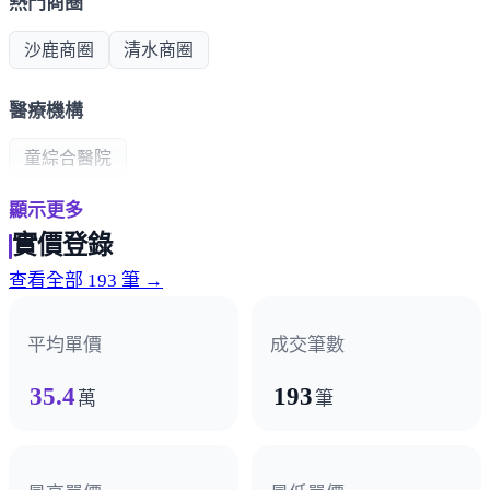
熱門商圈
沙鹿商圈
清水商圈
醫療機構
童綜合醫院
顯示更多
政府機構
實價登錄
農業部農田水利署
查看全部 193 筆 →
其他
平均單價
成交筆數
清水紫雲巖
35.4
193
萬
筆