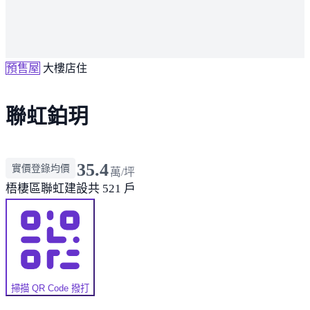
預售屋
大樓店住
聯虹鉑玥
35.4
實價登錄均價
萬/坪
梧棲區
聯虹建設
共 521 戶
掃描 QR Code 撥打