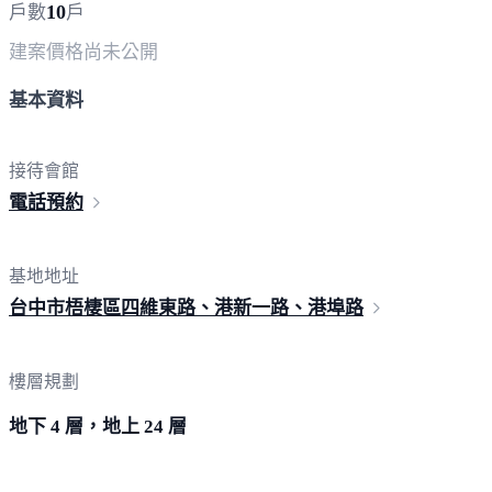
10
戶數
戶
建案價格
尚未公開
基本資料
接待會館
電
話預約
基地地址
台中市梧棲區四維東路、港新一路、
港埠路
樓層規劃
地下 4 層，地上 24 層