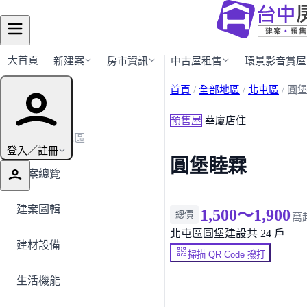
大首頁
新建案
房市資訊
中古屋租售
環景影音賞屋
首頁
/
全部地區
/
北屯區
/
圓
建案導覽
預售屋
華廈店住
← 返回北屯區
登入／註冊
圓堡睦霖
建案總覽
建案圖輯
1,500～1,900
總價
萬
北屯區
圓堡建設
共 24 戶
建材設備
掃描 QR Code 撥打
生活機能