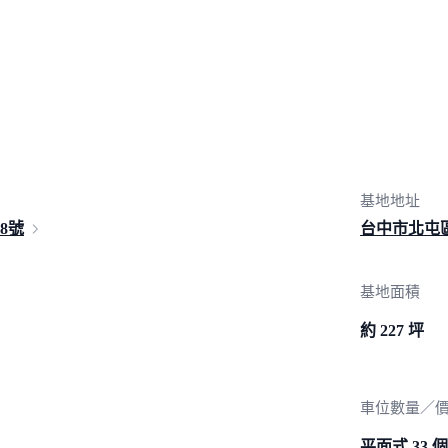
基地地址
48號
台中市北屯區
基地面積
約 227 坪
車位數量／
平面式 33 個