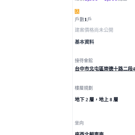
店
1
戶數
戶
建案價格
尚未公開
基本資料
接待會館
台中市北屯區崇德十路二段
樓層規劃
地下 2 層，地上 8 層
坐向
座西北朝東南