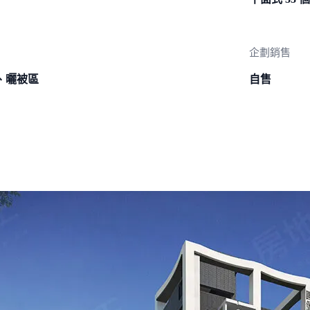
企劃銷售
、曬被區
自售