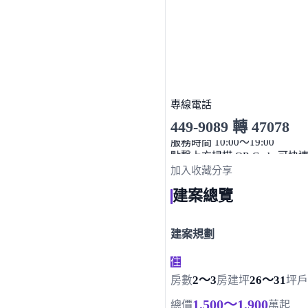
專線電話
449-9089 轉 47078
服務時間 10:00～19:00
點擊上方掃描 QR Code 可快
加入收藏
分享
建案總覽
建案規劃
住
2～3
26～31
房數
房
建坪
坪
戶
1,500～1,900
總價
萬起