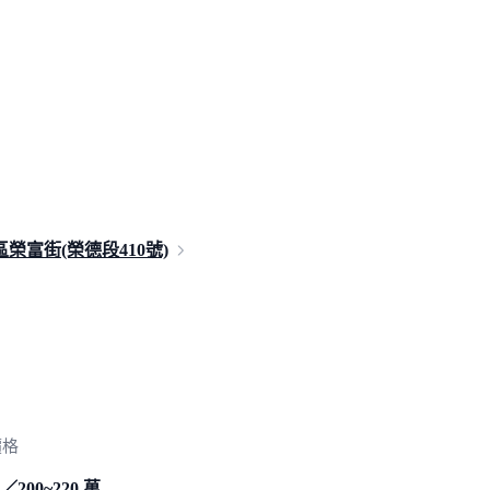
榮富街(榮德段41
0號)
價格
／200~220 萬