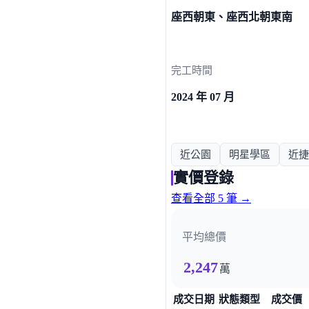
座西朝東、座西北朝東南
完工時間
2024 年 07 月
近公園
明星學區
近捷
實價登錄
查看全部 5 筆 →
平均總價
2,247
萬
成交日期
狀態類型
成交價