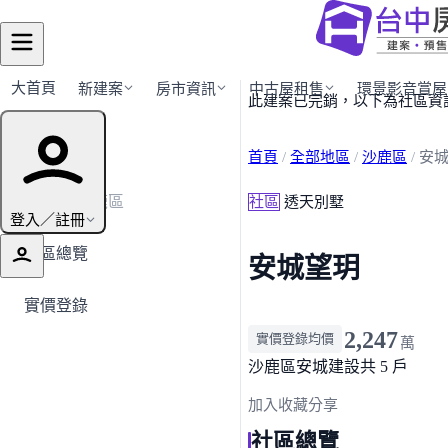
大首頁
新建案
房市資訊
中古屋租售
環景影音賞屋
此建案已完銷，以下為社區資
建案導覽
首頁
/
全部地區
/
沙鹿區
/
安
← 返回沙鹿區
社區
透天別墅
登入／註冊
社區總覽
安城望玥
實價登錄
2,247
實價登錄均價
萬
沙鹿區
安城建設
共 5 戶
加入收藏
分享
社區總覽