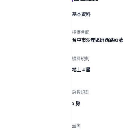
基本資料
接待會館
台中市沙鹿區屏西路
93號
樓層規劃
地上 4 層
房數規劃
5 房
坐向