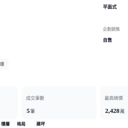
平面式
企劃銷售
自售
運
成交筆數
最高總價
5
2,428
筆
萬
樓層
格局
建坪