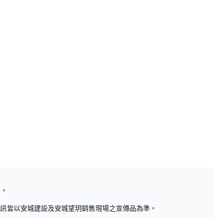
萬。
訊皆以安城建設及安城望玥銷售現場之宣傳品為準。