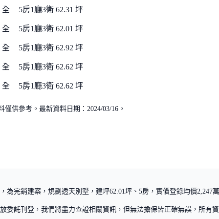
全
5房1廳3衛
62.31 坪
全
5房1廳3衛
62.01 坪
全
5房1廳3衛
62.92 坪
全
5房1廳3衛
62.62 坪
全
5房1廳3衛
62.62 坪
供參考。最新資料日期：2024/03/16。
為完銷建案，規劃透天別墅，建坪62.01坪、5房，實價登錄均價2,247
放委託刊登，我們將盡力查證相關資訊，但無法擔保皆正確無誤，所有資