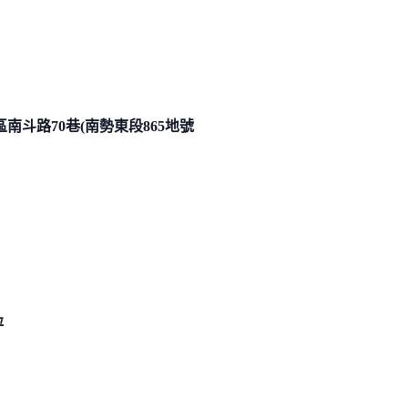
南斗路70巷(南勢東段
865地號
坪