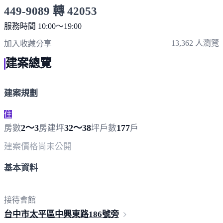
449-9089 轉 42053
服務時間 10:00～19:00
點擊上方掃描 QR Code 可快速撥打
13,362 人瀏覽
加入收藏
分享
建案總覽
建案規劃
住
2～3
32～38
177
房數
房
建坪
坪
戶數
戶
建案價格
尚未公開
基本資料
接待會館
台中市太平區中興東路18
6號旁