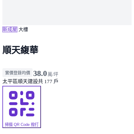
新成屋
大樓
順天緮華
38.0
實價登錄均價
萬/坪
太平區
順天建設
共 177 戶
掃描 QR Code 撥打