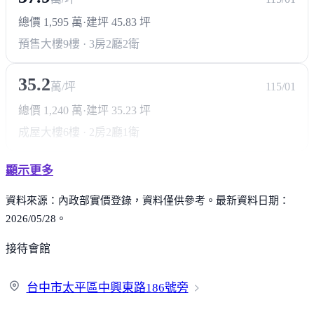
總價 1,595 萬
·
建坪 45.83 坪
預售大樓
9樓 · 3房2廳2衛
35.2
萬/坪
115/01
總價 1,240 萬
·
建坪 35.23 坪
成屋大樓
6樓 · 2房2廳1衛
顯示更多
資料來源：內政部實價登錄，資料僅供參考。最新資料日期：
2026/05/28。
接待會館
台中市太平區中興東路18
6號旁