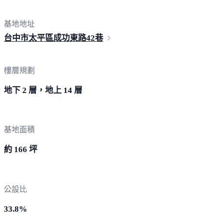
基地地址
台中市太平區成功東路
42巷
樓層規劃
地下 2 層，地上 14 層
基地面積
約 166 坪
公設比
33.8%