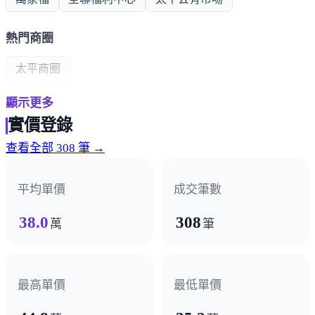
熱門商圈
太平商圈
顯示更多
醫療機構
實價登錄
長安醫院
新太平澄清醫院
查看全部 308 筆 →
平均單價
成交筆數
38.0
308
萬
筆
最高單價
最低單價