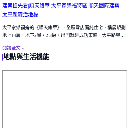
建案搶先看|順天緮華 太平家樂福特區 順天國際建築
太平新森活地標
太平家樂福旁的《順天緮華》，全區零店面純住宅，樓層規劃
地上14層，地下2層，2-3房，出門就是成功東路、太平路與中
興東路商圈，週邊店家、學校、工元綠地、醫療、銀行匯集，
閱讀全文 »
近距離接軌東區三井lalaport、新站秀泰商圈僅需15分鐘。
地點與生活機能