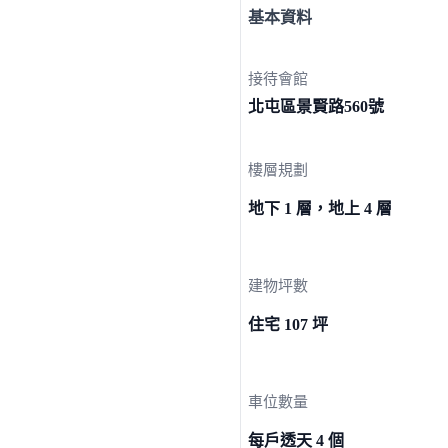
基本資料
接待會館
北屯區景賢路
560號
樓層規劃
地下 1 層，地上 4 層
建物坪數
住宅 107 坪
車位數量
每戶透天 4 個