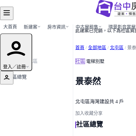
大首頁
新建案
房市資訊
中古屋租售
環景影音賞屋
此建案已完銷，以下為社區資
建案導覽
首頁
/
全部地區
/
北屯區
/
景
← 返回北屯區
社區
電梯別墅
登入／註冊
社區總覽
景泰然
北屯區
海灣建設
共 4 戶
加入收藏
分享
社區總覽