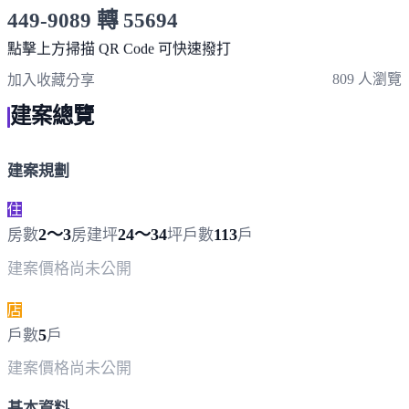
449-9089 轉 55694
服務時間 10:00～19:00
點擊上方掃描 QR Code 可快速撥打
809 人瀏覽
加入收藏
分享
建案總覽
建案規劃
住
2～3
24～34
113
房數
房
建坪
坪
戶數
戶
建案價格
尚未公開
店
5
戶數
戶
建案價格
尚未公開
基本資料