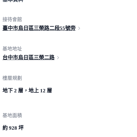
接待會館
臺中市烏日區三榮路二段5
5號旁
基地地址
台中市烏日區三
榮二路
樓層規劃
地下 2 層，地上 12 層
基地面積
約 928 坪