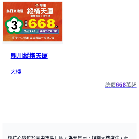
鼎川縱橫天厦
大樓
668
總價
萬起
櫻花心綻位於臺中市烏日區，為預售屋，規劃大樓店住，建