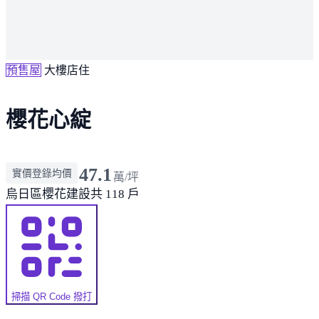
預售屋
大樓店住
櫻花心綻
47.1
實價登錄均價
萬/坪
烏日區
櫻花建設
共 118 戶
掃描 QR Code 撥打