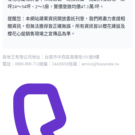
坪24～34坪、2～3房，實價登錄均價47.1萬/坪。
提醒您：本網站建案資訊開放委託刊登，我們將盡力查證相
關資訊，但無法擔保皆正確無誤，所有資訊皆以櫻花建設及
櫻花心綻銷售現場之宣傳品為準。
房地王有限公司
地址：台南市中西區南華街101號8樓
電話：0800-800-711
統編：24420050
信箱：
service@housetube.tw