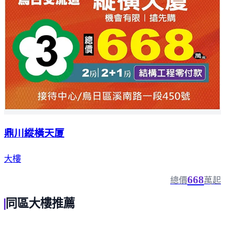
鼎川縱橫天厦
大樓
668
總價
萬起
同區大樓推薦