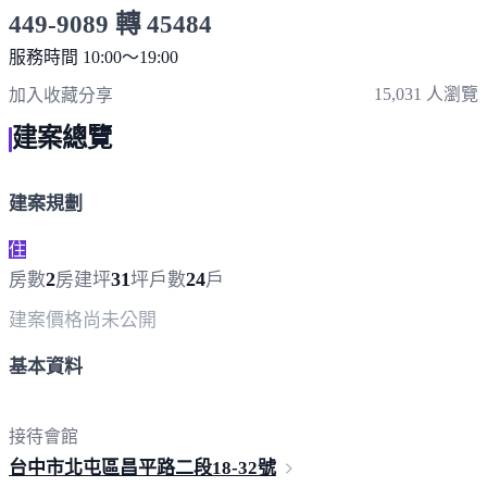
449-9089 轉 45484
服務時間 10:00～19:00
點擊上方掃描 QR Code 可快速撥打
15,031 人瀏覽
加入收藏
分享
建案總覽
建案規劃
住
2
31
24
房數
房
建坪
坪
戶數
戶
建案價格
尚未公開
基本資料
接待會館
台中市北屯區昌平路二段18-
32號