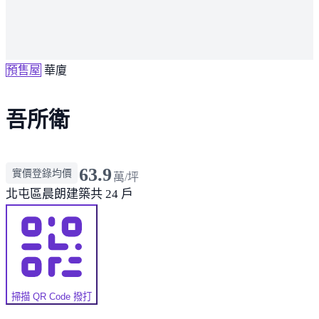
預售屋
華廈
吾所衛
63.9
實價登錄均價
萬/坪
北屯區
晨朗建築
共 24 戶
掃描 QR Code 撥打