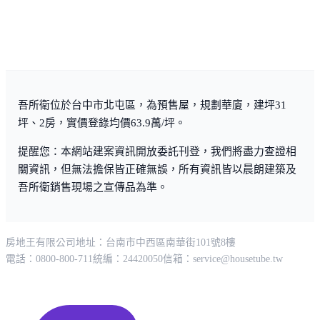
吾所衛位於台中市北屯區，為預售屋，規劃華廈，建坪31
坪、2房，實價登錄均價63.9萬/坪。
提醒您：本網站建案資訊開放委託刊登，我們將盡力查證相
關資訊，但無法擔保皆正確無誤，所有資訊皆以晨朗建築及
吾所衛銷售現場之宣傳品為準。
房地王有限公司
地址：台南市中西區南華街101號8樓
電話：0800-800-711
統編：24420050
信箱：
service@housetube.tw