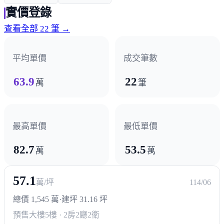
實價登錄
查看全部 22 筆 →
平均單價
成交筆數
63.9
22
萬
筆
最高單價
最低單價
82.7
53.5
萬
萬
57.1
萬/坪
114/06
總價 1,545 萬
·
建坪 31.16 坪
預售大樓
5樓 · 2房2廳2衛