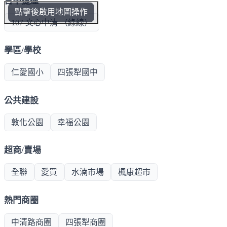
台中捷運
點擊後啟用地圖操作
107 文心中清 （綠線）
學區/學校
仁愛國小
四張犁國中
公共建設
敦化公園
幸福公園
超商/賣場
全聯
愛買
水湳市場
楓康超市
熱門商圈
中清路商圈
四張犁商圈