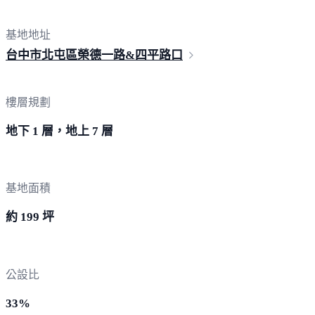
基地地址
台中市北屯區榮德一路&四
平路口
樓層規劃
地下 1 層，地上 7 層
基地面積
約 199 坪
公設比
33%