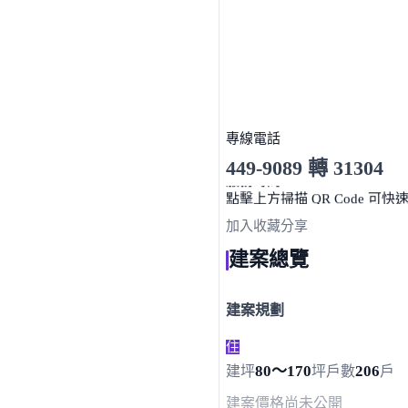
專線電話
449-9089 轉 31304
服務時間 10:00～19:00
點擊上方掃描 QR Code 可快
加入收藏
分享
建案總覽
建案規劃
住
80～170
206
建坪
坪
戶數
戶
建案價格
尚未公開