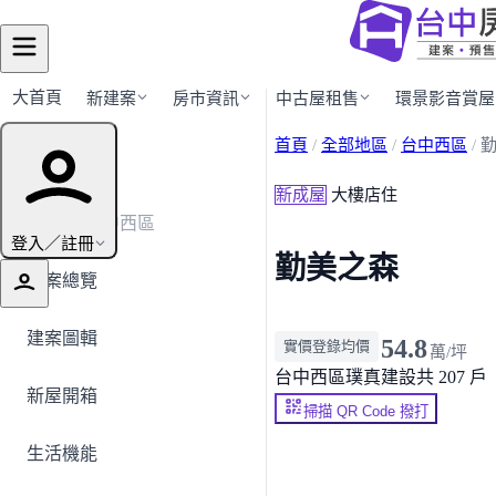
大首頁
新建案
房市資訊
中古屋租售
環景影音賞屋
首頁
/
全部地區
/
台中西區
/
建案導覽
新成屋
大樓店住
← 返回台中西區
登入／註冊
勤美之森
建案總覽
建案圖輯
54.8
實價登錄均價
萬/坪
台中西區
璞真建設
共 207 戶
新屋開箱
掃描 QR Code 撥打
生活機能