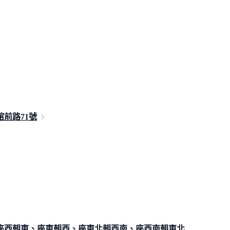
館前路
71號
座西朝東、座東朝西、座東北朝西南、座西南朝東北