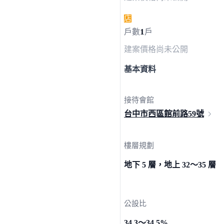
店
1
戶數
戶
建案價格
尚未公開
基本資料
接待會館
台中市西區館前路
59號
樓層規劃
地下 5 層，地上 32～35 層
公設比
34.3～34.5%