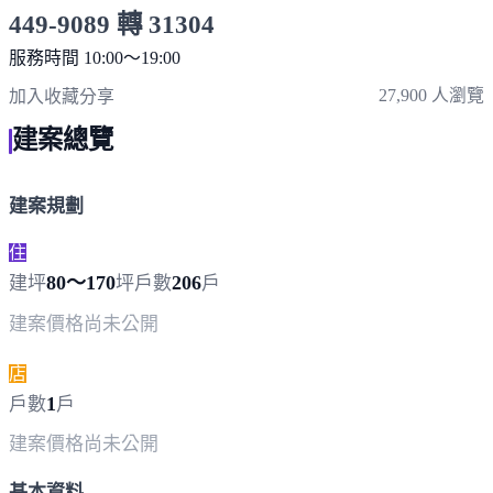
449-9089 轉 31304
服務時間 10:00～19:00
點擊上方掃描 QR Code 可快速撥打
27,900 人瀏覽
加入收藏
分享
建案總覽
建案規劃
住
80～170
206
建坪
坪
戶數
戶
建案價格
尚未公開
店
1
戶數
戶
建案價格
尚未公開
基本資料