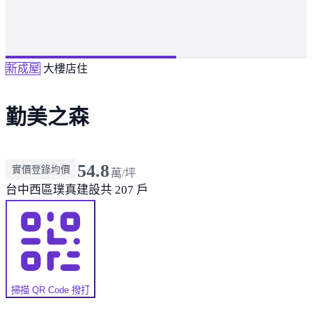
新成屋
大樓店住
勤美之森
54.8
實價登錄均價
萬/坪
台中西區
璞真建設
共 207 戶
掃描 QR Code 撥打