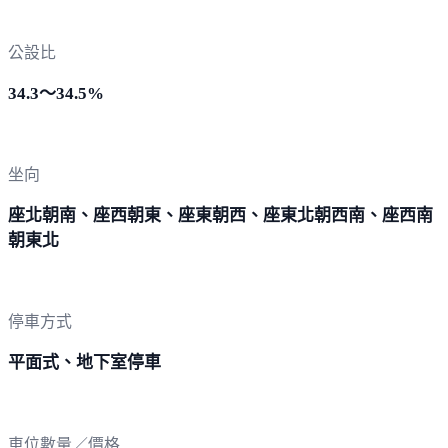
公設比
34.3～34.5%
坐向
座北朝南、座西朝東、座東朝西、座東北朝西南、座西南
朝東北
停車方式
平面式、地下室停車
車位數量／價格