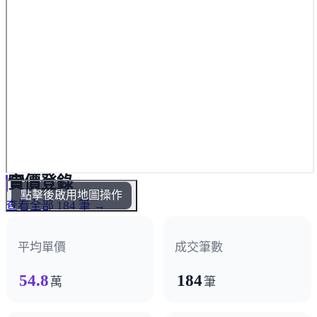
實價登錄
點擊後啟用地圖操作
查看全部 184 筆 →
平均單價
成交筆數
54.8
184
萬
筆