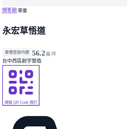
預售屋
華廈
永宏草悟道
56.2
實價登錄均價
萬/坪
台中西區
創宇營造
掃描 QR Code 撥打