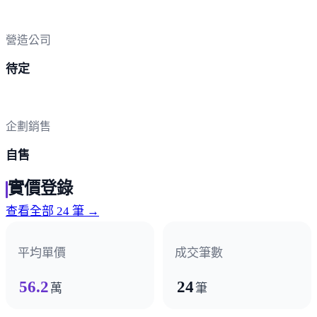
營造公司
待定
企劃銷售
自售
實價登錄
查看全部 24 筆 →
平均單價
成交筆數
56.2
24
萬
筆