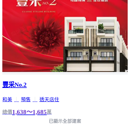
豐采No.2
和美
｜
預售
｜
透天店住
1,638～1,685
總價
萬
已顯示全部建案