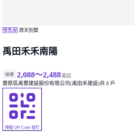
預售屋
透天別墅
禹田禾禾南陽
2,088～2,488
總價
萬起
豐原區
禹豐建設股份有限公司(禹田禾建設)
共 8 戶
掃描 QR Code 撥打