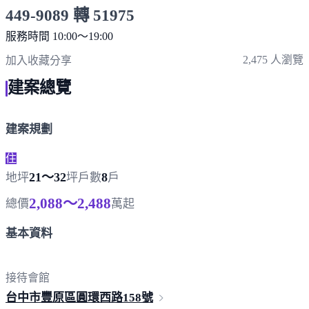
449-9089 轉 51975
服務時間 10:00～19:00
點擊上方掃描 QR Code 可快速撥打
2,475 人瀏覽
加入收藏
分享
建案總覽
建案規劃
住
21～32
8
地坪
坪
戶數
戶
2,088～2,488
總價
萬起
基本資料
接待會館
台中市豐原區圓環西路
158號