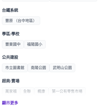
台鐵系統
豐原 （台中地區）
學區/學校
豐東國中
福陽國小
公共建設
市立圖書館
南陽公園
武明山公園
超商/賣場
萬家福
全聯
楓康
第一公有零售市場
顯示更多
熱門商圈