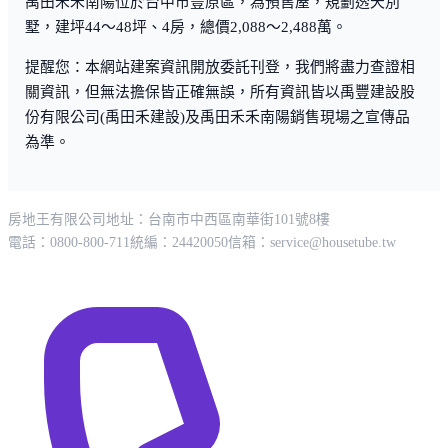
禹田禾禾南陽位於台中市豐原區，為預售屋，規劃透天別
墅，建坪44～48坪、4房，總價2,088～2,488萬。
提醒您：本網站建案資訊開放委託刊登，我們將盡力查證相
關資訊，但無法擔保皆正確無誤，所有資訊皆以禹豐建設股
份有限公司(禹田禾建設)及禹田禾禾南陽銷售現場之宣傳品
為準。
房地王有限公司
地址：台南市中西區南華街101號8樓
電話：0800-800-711
統編：24420050
信箱：
service@housetube.tw