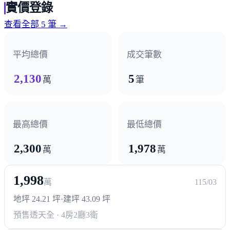
實價登錄
南陽路商圈
查看全部 5 筆 →
醫療機構
平均總價
成交筆數
豐原醫院
2,130
5
萬
筆
最高總價
最低總價
2,300
1,978
萬
萬
1,998
萬
115/03
地坪 24.21 坪
·
建坪 43.09 坪
預售透天
全 · 4房2廳3衛