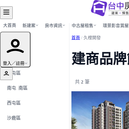
大首頁
新建案
房市資訊
中古屋租售
環景影音賞屋
首頁
/
久樘開發
行政區導覽
建商品牌
全部地區
登入／註冊
北屯區
共
2
筆
南屯
南區
西屯區
沙鹿區