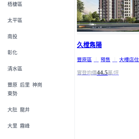
梧棲區
太平區
南投
久樘雋陽
彰化
豐原區
｜
預售
｜
大樓店住
清水區
44.5
實登均價
萬/坪
豐原
后里
神崗
東勢
大肚
龍井
大里
霧峰