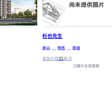
杉也先生
鹿谷
｜
預售
｜
華廈
35
實登均價
萬/坪
已顯示全部建案