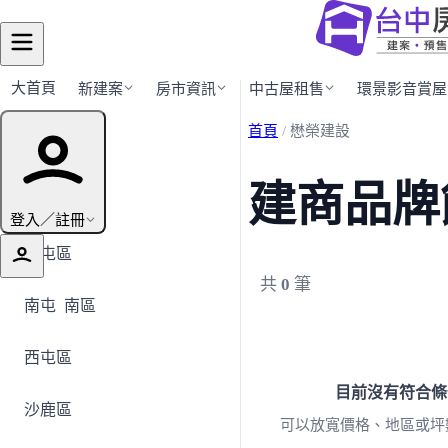
大首頁
新建案
房市資訊
中古屋租售
環景影音賞屋
首頁
/
懋榮建設
行政區導覽
建商品牌
全部地區
登入／註冊
北屯區
共
0
筆
南屯
南區
西屯區
目前沒有符合條
沙鹿區
可以放寬價格、地區或坪