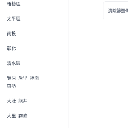
梧棲區
清除篩選
太平區
南投
彰化
清水區
豐原
后里
神崗
東勢
大肚
龍井
大里
霧峰