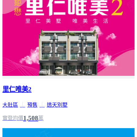
里仁唯美2
大肚區
｜
預售
｜
透天別墅
1,508
實登均價
萬