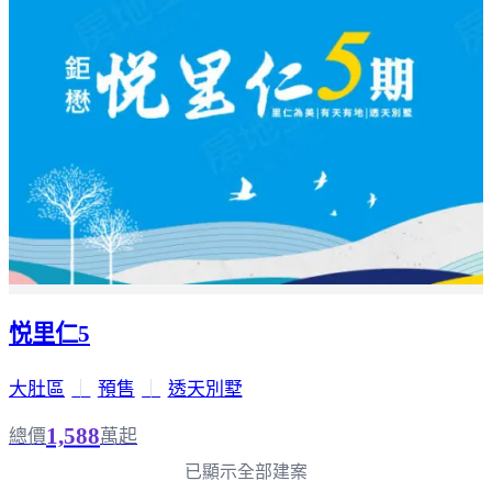
悦里仁5
大肚區
｜
預售
｜
透天別墅
1,588
總價
萬起
已顯示全部建案