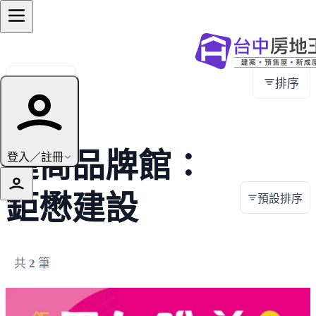
全部地區
排序
建商品牌館：
登入／註冊
鉅懋建設
預設排序
共
2
筆